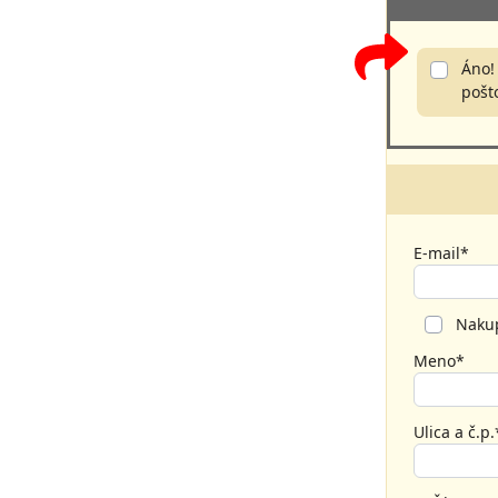
Áno!
pošt
E-mail*
Nakup
Meno*
Ulica a č.p.