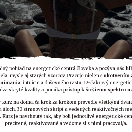
ičný pohľad na energetické centrá človeka a pozýva nás
hl
ela, mysle aj starých vzorcov. Pracuje nielen s
ukotvením a
vnímania
, intuície a duševného rastu. 12-čakrový energet
dza skryté kvality a ponúka
prístup k širšiemu spektru n
ý kurz na doma, ťa krok za krokom prevedie všetkými dvan
 úloch, 30 stranových skrípt a vedených reaktivačných me
 Kurz je navrhnutý tak, aby boli jednotlivé energetické ce
precítené, reaktivované a vedome si s nimi pracoval/a.