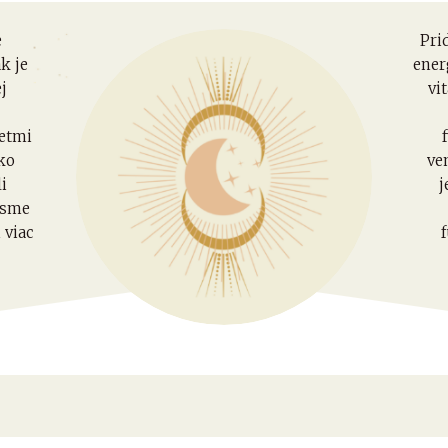
e
Pri
k je
ener
j
vi
vetmi
ko
ve
li
j
m sme
 viac
zostupu ľudstva, čakrový potenciál multidimenzionálnych byt
rôznych darov, mimo štandarných 5 zmyslov, do ktorých sme 