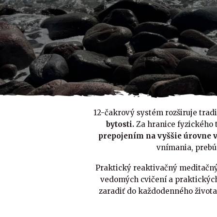
12-čakrový systém rozširuje trad
bytosti.
Za hranice fyzického t
prepojením na vyššie úrovne 
vnímania, prebú
Praktický reaktivačný meditačn
vedomých cvičení a praktických
zaradiť do každodenného života.