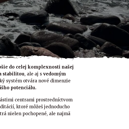
bšie do celej komplexnosti našej
 stabilitou
, ale aj s
vedomým
ický systém otvára nové dimenzie
ášho potenciálu.
ástimi centrami prostredníctvom
ditácií, ktoré môžeš jednoducho
ntrá nielen pochopené, ale najmä