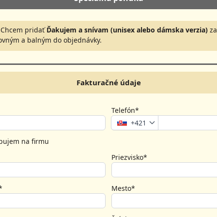
 Chcem pridať
Ďakujem a snívam (unisex alebo dámska verzia)
za
ovným a balným do objednávky.
Fakturačné údaje
Telefón*
+421
ujem na firmu
Priezvisko*
*
Mesto*