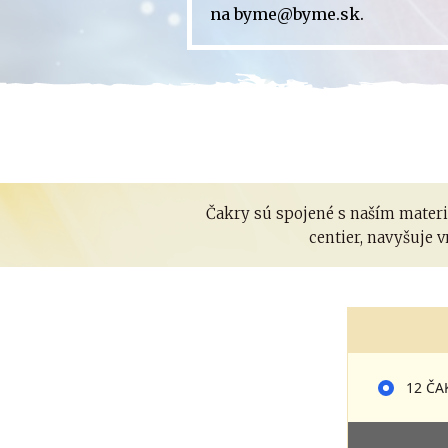
na byme@byme.sk.
Čakry sú spojené s naším mater
centier, navyšuje 
12 ČA