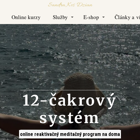
Sandra Kos Dzian
Online kurzy
Služby
E-shop
Články a v
12-čakrový
systém
online reaktivačný meditačný program na doma