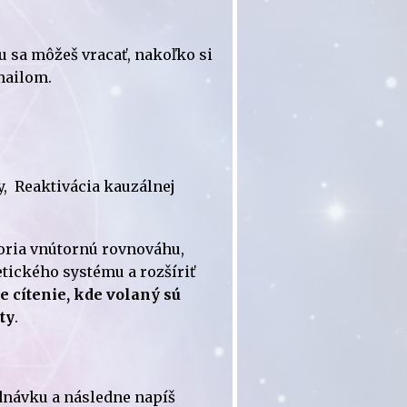
 sa môžeš vracať, nakoľko si
-mailom.
y, Reaktivácia kauzálnej
oria vnútornú rovnováhu,
tického systému a rozšíriť
e cítenie, kde volaný sú
ty
.
ednávku a následne napíš