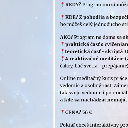
KEDY?
Programom si môže
KDE?
Z pohodlia a bezpeč
ho môžeš celý jednoducho stia
AKO? P
rogram na doma sa skl
praktická časť s cvičenia
teoretická časť - skriptá 3
4 reaktivačné meditácie
(
čakry, Lúč svetla - prepájanie
Online meditačný kurz práce 
vedomie a osobný rast. Zámer
tak svoje vedomie i potenciál
a kde sa nachádzať nemajú, 
CENA? 56 €
Pokiaľ chceš interaktívny pr