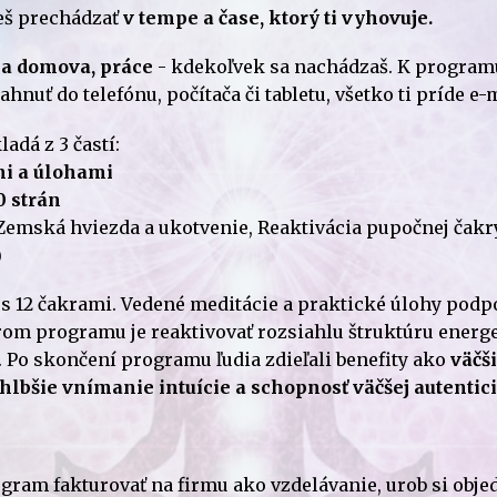
š prechádzať
v tempe a čase, ktorý ti vyhovuje.
ia domova, práce
- kdekoľvek sa nachádzaš. K programu
hnuť do telefónu, počítača či tabletu, všetko ti príde e
adá z 3 častí:
mi a úlohami
0 strán
Zemská hviezda a ukotvenie, Reaktivácia pupočnej čakr
)
s 12 čakrami. Vedené meditácie a praktické úlohy podp
om programu je reaktivovať rozsiahlu štruktúru energe
. Po skončení programu ľudia zdieľali benefity ako
väčši
hlbšie vnímanie intuície a schopnosť väčšej autentici
ogram fakturovať na firmu ako vzdelávanie, urob si obj