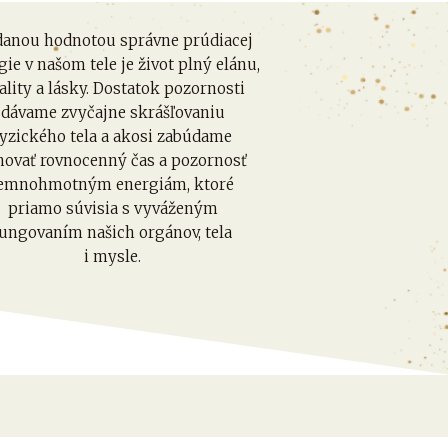
danou hodnotou správne prúdiacej
gie v našom tele je život plný elánu,
tality a lásky. Dostatok pozornosti
dávame zvyčajne skrášľovaniu
fyzického tela a akosi zabúdame
novať rovnocenný čas a pozornosť
emnohmotným energiám, ktoré
priamo súvisia s vyváženým
fungovaním našich orgánov, tela
i mysle.
ostí neustále rastie a rozvíja sa,
sa uzatvorili cez vlastnú myseľ.