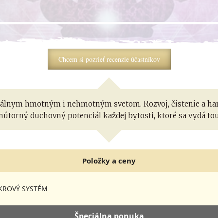
Chcem si pozrieť recenzie účastníkov
iálnym hmotným i nehmotným svetom. Rozvoj, čistenie a ha
vnútorný duchovný potenciál každej bytosti, ktoré sa vydá to
Položky a ceny
KROVÝ SYSTÉM
Špeciálna ponuka