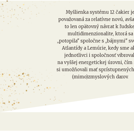
Myšlienka systému 12 čakier j
považovaná za relatívne novú, avša
to len opätovný návrat k ľudske
multidimenzionalite, ktorá sa
,,potopila" spoločne s ,,bájnymi" s
Atlantídy a Lemúrie, kedy sme a
jednotlivci i spoločnosť vibrova
na vyššej energetickej úrovni, čí
si umožňovali mať sprístupnených
(mimo)zmyslových darov.
V aktuálnom období kolektívneho v
čo so sebou prináša odomykanie 