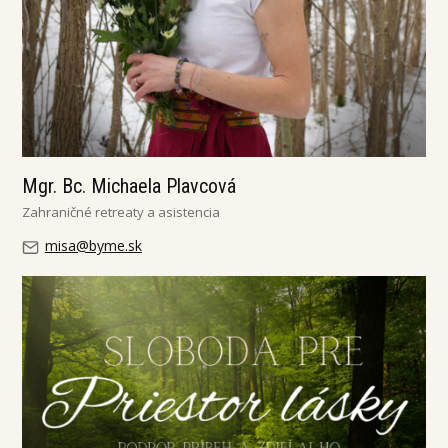
Mgr. Bc. Michaela Plavcová
Zahraničné retreaty a asistencia
misa@byme.sk