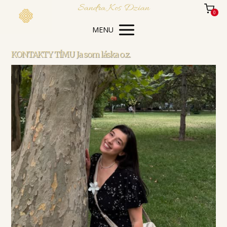
Sandra Kos Dzian
0
MENU
KONTAKTY TÍMU Ja som láska o.z.