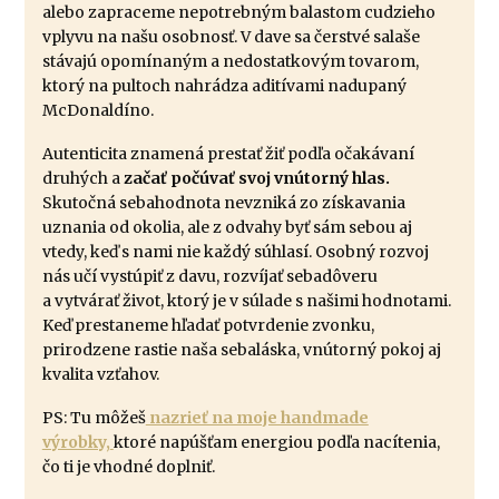
alebo zapraceme nepotrebným balastom cudzieho
vplyvu na našu osobnosť. V dave sa čerstvé salaše
stávajú opomínaným a nedostatkovým tovarom,
ktorý na pultoch nahrádza aditívami nadupaný
McDonaldíno.
Autenticita znamená prestať žiť podľa očakávaní
druhých a
začať počúvať svoj vnútorný hlas.
Skutočná sebahodnota nevzniká zo získavania
uznania od okolia, ale z odvahy byť sám sebou aj
vtedy, keď s nami nie každý súhlasí. Osobný rozvoj
nás učí vystúpiť z davu, rozvíjať sebadôveru
a vytvárať život, ktorý je v súlade s našimi hodnotami.
Keď prestaneme hľadať potvrdenie zvonku,
prirodzene rastie naša sebaláska, vnútorný pokoj aj
kvalita vzťahov.
PS: Tu môžeš
nazrieť na moje handmade
výrobky,
ktoré napúšťam energiou podľa nacítenia,
čo ti je vhodné doplniť.