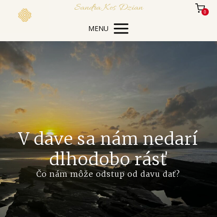
Sandra Kos Dzian
0
MENU
V dave sa nám nedarí
dlhodobo rásť
Čo nám môže odstup od davu dať?