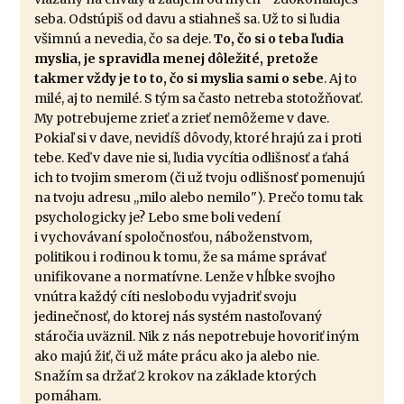
seba. Odstúpiš od davu a stiahneš sa. Už to si ľudia
všimnú a nevedia, čo sa deje.
To, čo si o teba ľudia
myslia, je spravidla menej dôležité, pretože
takmer vždy je to to, čo si myslia sami o sebe
. Aj to
milé, aj to nemilé. S tým sa často netreba stotožňovať.
My potrebujeme zrieť a zrieť nemôžeme v dave.
Pokiaľ si v dave, nevidíš dôvody, ktoré hrajú za i proti
tebe. Keď v dave nie si, ľudia vycítia odlišnosť a ťahá
ich to tvojim smerom (či už tvoju odlišnosť pomenujú
na tvoju adresu ,,milo alebo nemilo"). Prečo tomu tak
psychologicky je? Lebo sme boli vedení
i vychovávaní spoločnosťou, náboženstvom,
politikou i rodinou k tomu, že sa máme správať
unifikovane a normatívne. Lenže v hĺbke svojho
vnútra každý cíti neslobodu vyjadriť svoju
jedinečnosť, do ktorej nás systém nastoľovaný
stáročia uväznil. Nik z nás nepotrebuje hovoriť iným
ako majú žiť, či už máte prácu ako ja alebo nie.
Snažím sa držať 2 krokov na základe ktorých
pomáham.