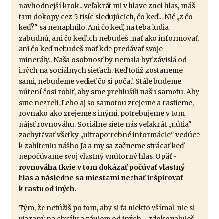
navhodnejší krok.. veľakrát mi v hlave znel hlas, máš
tam dokopy cez 5 tisíc sledujúcich, čo keď... Nič ,,z čo
keď?" sa nenaplnilo. Ani čo keď, na teba ľudia
zabudnú, ani čo keď ich nebudeš mať ako informovať,
ani čo keď nebudeš mať kde predávať svoje
minerály.. Naša osobnosť by nemala byť závislá od
iných na sociálnych sieťach. Keď totiž zostaneme
sami, nebudeme vedieť čo si počať. Stále budeme
nútení čosi robiť, aby sme prehlušili našu samotu. Aby
sme nezreli. Lebo aj so samotou zrejeme a rastieme,
rovnako ako zrejeme s inými, potrebujeme v tom
nájsť rovnováhu. Sociálne siete nás veľakrát ,,nútia"
zachytávať všetky ,,ultrapotrebné informácie" vedúce
k zahlteniu nášho Ja a my sa začneme strácať keď
nepočúvame svoj vlastný vnútorný hlas. Opäť -
rovnováha tkvie v tom dokázať počúvať vlastný
hlas a následne sa miestami nechať inšpirovať
k rastu od iných.
Tým, že netúžiš po tom, aby si ťa niekto všímal, nie si
viazaný na chvály a záujem od iných - zdokonaluješ