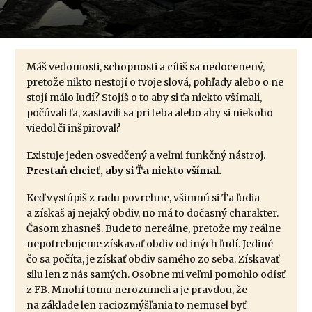
Máš vedomosti, schopnosti a cítiš sa nedocenený,
pretože nikto nestojí o tvoje slová, pohľady alebo o ne
stojí málo ľudí? Stojíš o to aby si ťa niekto všímali,
počúvali ťa, zastavili sa pri teba alebo aby si niekoho
viedol či inšpiroval?
Existuje jeden osvedčený a veľmi funkčný nástroj.
Prestaň chcieť, aby si Ťa niekto všímal.
Keď vystúpiš z radu povrchne, všimnú si Ťa ľudia
a získaš aj nejaký obdiv, no má to dočasný charakter.
Časom zhasneš. Bude to nereálne, pretože my reálne
nepotrebujeme získavať obdiv od iných ľudí. Jediné
čo sa počíta, je získať obdiv samého zo seba. Získavať
silu len z nás samých. Osobne mi veľmi pomohlo odísť
z FB. Mnohí tomu nerozumeli a je pravdou, že
na základe len raciozmýšľania to nemusel byť