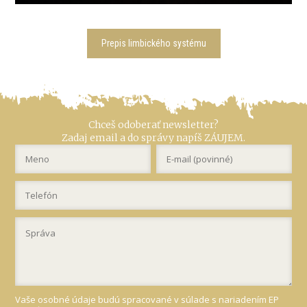
Prepis limbického systému
Chceš odoberať newsletter?
Zadaj email a do správy napíš ZÁUJEM.
Vaše osobné údaje budú spracované v súlade s nariadením EP