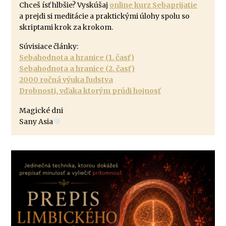
Chceš ísť hlbšie? Vyskúšaj
online kurz Sebaprijatie
a prejdi si meditácie a praktickými úlohy spolu so
skriptami krok za krokom.
Súvisiace články:
Sebahodnota a hranice (1. časť)
Sebahodnota a hranice (2. časť)
2000 ročná výuka ľudstva
Drobnosti, vďaka ktorým prúdi hojnosť
Magické dni
Sany Asia