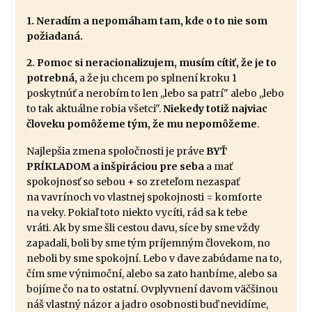
1. Neradím a nepomáham tam, kde o to nie som
požiadaná.
2. Pomoc si neracionalizujem, musím cítiť, že je to
potrebná,
a že ju chcem po splnení kroku 1
poskytnúť a nerobím to len ,,lebo sa patrí" alebo ,,lebo
to tak aktuálne robia všetci".
Niekedy totiž najviac
človeku pomôžeme tým, že mu nepomôžeme
.
Najlepšia zmena spoločnosti je práve
BYŤ
PRÍKLADOM a inšpiráciou pre seba
a mať
spokojnosť so sebou + so zreteľom nezaspať
na vavrínoch vo vlastnej spokojnosti = komforte
na veky. Pokiaľ toto niekto vycíti, rád sa k tebe
vráti. Ak by sme šli cestou davu, síce by sme vždy
zapadali, boli by sme tým príjemným človekom, no
neboli by sme spokojní. Lebo v dave zabúdame na to,
čím sme výnimoční, alebo sa zato hanbíme, alebo sa
bojíme čo na to ostatní. Ovplyvnení davom väčšinou
náš vlastný názor a jadro osobnosti buď nevidíme,