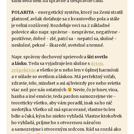
sami seba deliť na správne a nesprávne časti.
POLARITA
- energetický systém, ktorý na Zemi stratil
platnosť, avšak doťahuje sa z kvantového pola a stále
je veľmi rozšírený. Rozdeľuje veci na 2 základné
polovice ako napr. správne - nesprávne, negatívne -
pozitívne, dobré - zlé, patrí sa - nepatrí sa, slušné -
neslušné, pekné - škaredé, svetelné a temné.
Napr. správny duchovný sprievodca
šíri svetlo
a lásku
. Teda sa vyjadruje len slušne s
úctou,
rešpektom
a všetko je u neho len v úplnej harmónii
a v súlade so svetlom a láskou. Má perfektný vzťah,
zdravie, telo, mindset a asi aj hviezdy pre neho svietia
viac než pre nás ostatných
Nevie, čo je hnev, vina,
hanba a iné emócie, teda pardon samozrejme vie -
teoreticky všetko, aby vám poradil, inak sa ho nič
nedotýka. Všetko už má spracované, vlastne tu len
bdie a čaká, kým ho niekto vyhľadá. Vlastne ktokoľvek
ho vyhľadá, príjme ho s otvorenou náručou
a samozrejme i otvoreným srdcom. Rád sa rozdá ako