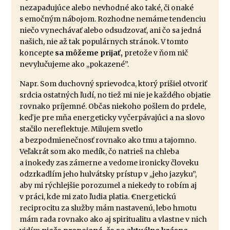
nezapadujúce alebo nevhodné ako také, či onaké
s emočným nábojom. Rozhodne nemáme tendenciu
niečo vynechávať alebo odsudzovať, ani čo sa jedná
našich, nie až tak populárnych stránok. V tomto
koncepte
sa môžeme prijať,
pretože v ňom nič
nevylučujeme ako ,,pokazené”.
Napr. Som duchovný sprievodca, ktorý prišiel otvoriť
srdcia ostatných ľudí, no tiež mi nie je každého objatie
rovnako príjemné. Občas niekoho pošlem do prdele,
keď je pre mňa energeticky vyčerpávajúci a na slovo
stačilo nereflektuje. Milujem svetlo
a bezpodmienečnosť rovnako ako tmu a tajomno.
Veľakrát som ako medík, čo natrieš na chleba
a inokedy zas zámerne a vedome ironicky človeku
odzrkadlím jeho hulvátsky prístup v ,,jeho jazyku”,
aby mi rýchlejšie porozumel a niekedy to robím aj
v práci, kde mi zato ľudia platia. €nergetickú
reciprocitu za služby mám nastavenú, lebo hmotu
mám rada rovnako ako aj spiritualitu a vlastne v nich