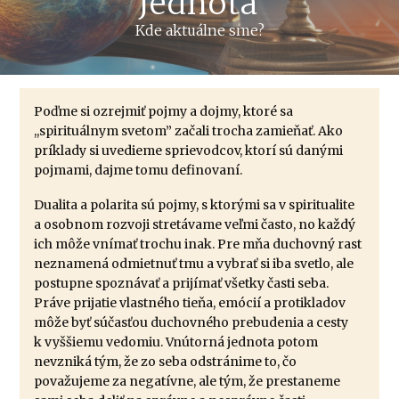
Jednota
Kde aktuálne sme?
Poďme si ozrejmiť pojmy a dojmy, ktoré sa
,,spirituálnym svetom” začali trocha zamieňať. Ako
príklady si uvedieme sprievodcov, ktorí sú danými
pojmami, dajme tomu definovaní.
Dualita a polarita sú pojmy, s ktorými sa v spiritualite
a osobnom rozvoji stretávame veľmi často, no každý
ich môže vnímať trochu inak. Pre mňa duchovný rast
neznamená odmietnuť tmu a vybrať si iba svetlo, ale
postupne spoznávať a prijímať všetky časti seba.
Práve prijatie vlastného tieňa, emócií a protikladov
môže byť súčasťou duchovného prebudenia a cesty
k vyššiemu vedomiu. Vnútorná jednota potom
nevzniká tým, že zo seba odstránime to, čo
považujeme za negatívne, ale tým, že prestaneme