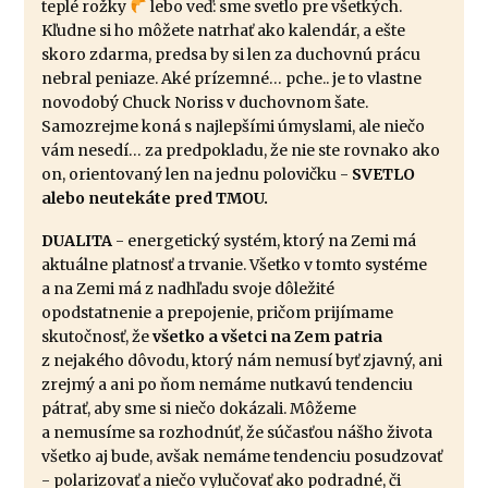
teplé rožky
lebo veď: sme svetlo pre všetkých.
Kľudne si ho môžete natrhať ako kalendár, a ešte
skoro zdarma, predsa by si len za duchovnú prácu
nebral peniaze. Aké prízemné… pche.. je to vlastne
novodobý Chuck Noriss v duchovnom šate.
Samozrejme koná s najlepšími úmyslami, ale niečo
vám nesedí… za predpokladu, že nie ste rovnako ako
on, orientovaný len na jednu polovičku -
SVETLO
alebo neutekáte pred TMOU.
DUALITA
- energetický systém, ktorý na Zemi má
aktuálne platnosť a trvanie. Všetko v tomto systéme
a na Zemi má z nadhľadu svoje dôležité
opodstatnenie a prepojenie, pričom prijímame
skutočnosť, že
všetko a všetci na Zem patria
z nejakého dôvodu, ktorý nám nemusí byť zjavný, ani
zrejmý a ani po ňom nemáme nutkavú tendenciu
pátrať, aby sme si niečo dokázali. Môžeme
a nemusíme sa rozhodnúť, že súčasťou nášho života
všetko aj bude, avšak nemáme tendenciu posudzovať
- polarizovať a niečo vylučovať ako podradné, či