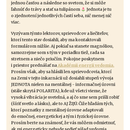
jednou časťou a následne so svetom, že si môže
ľahnúť do trávy a stať sa tulipánom
Jednota je tu
o zjednotení jednotlivých častí seba, nič menej nič
viac.
Vyzývam týmto lektorov, sprievodcov a liečiteľov,
ktorí tento stav dosiahli, aby ma kontaktovali
formulárom nižšie. Aj pokiaľ sa stanete magnóliou,
samozrejme som s tým v poriadku tiež, rada sa
stretnem a niečo priučím. Pokojne poskytnem
i priestor prednášať na
Akadémii energii vedomia.
Prosím však, aby sa hlásili len sprievodcovia, ktorí
na Zemi v tejto inkarnácii už dosiahli stupeň vývoja
JEDNOTA nielen na mentálnej - informačnej úrovni
(stále skrytá POLARITA), kde už všetci vieme, že
vysoká vibrácia je svetelná, a aj čo sme sem prišli robiť
(šíriť svetlo a lásku), ale to AJ ŽIJÚ. Čiže hľadám tých,
ktorí poznatky z mentálnej úrovne adaptovali
do emočnej, energetickej a tým i fyzickej úrovne.
Prosím berte na známosť, že vás môžem odmietnuť,
ak mi energeticky nebude sedieť súlad vedomia