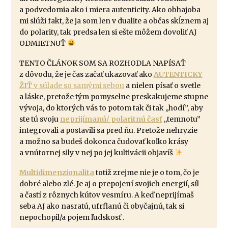
a podvedomia ako i miera autenticity. Ako obhajoba
mi slúži fakt, že ja som len v dualite a občas skĺznem aj
do polarity, tak predsa len si ešte môžem dovoliť AJ
ODMIETNUŤ
TENTO ČLÁNOK SOM SA ROZHODLA NAPÍSAŤ
z dôvodu, že je čas začať ukazovať ako
AUTENTICKY
ŽIŤ
v súlade so samými sebou
a nielen písať o svetle
a láske, pretože tým pomyselne preskakujeme stupne
vývoja, do ktorých vás to potom tak či tak ,,hodí”, aby
ste tú svoju
neprijímanú/ polaritnú časť
,,temnotu”
integrovali a postavili sa pred ňu. Pretože nehryzie
a možno sa budeš dokonca čudovať koľko krásy
a vnútornej sily v nej po jej kultivácii objavíš
Multidimenzionalita
totiž zrejme nie je o tom, čo je
dobré alebo zlé. Je aj o prepojení svojich energií, síl
a častí z rôznych kútov vesmíru. A keď neprijímaš
seba AJ ako nasratú, ufrflanú či obyčajnú, tak si
nepochopil/a pojem ľudskosť .