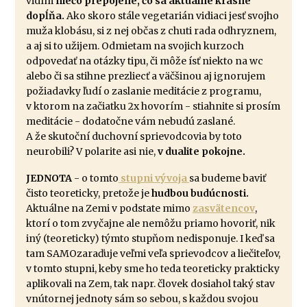
vidím
niečo prepojené, čo sa aktuálne krásne
dopĺňa.
Ako skoro stále vegetarián vidiaci jesť svojho
muža klobásu, si z nej občas z chuti rada odhryznem,
a aj si to užijem. Odmietam na svojich kurzoch
odpovedať na otázky tipu, či môže ísť niekto na wc
alebo či sa stihne prezliecť a väčšinou aj ignorujem
požiadavky ľudí o zaslanie meditácie z programu,
v ktorom na začiatku 2x hovorím - stiahnite si prosím
meditácie - dodatočne vám nebudú zaslané.
A že skutoční duchovní sprievodcovia by toto
neurobili? V polarite asi nie,
v dualite pokojne.
JEDNOTA
- o tomto
stupni vývoja
sa budeme baviť
čisto teoreticky, pretože je
hudbou budúcnosti.
Aktuálne na Zemi v podstate mimo
zasvätencov
,
ktorí o tom zvyčajne ale nemôžu priamo hovoriť, nik
iný (teoreticky) týmto stupňom nedisponuje. I keď sa
tam SAMOzaraďuje veľmi veľa sprievodcov a liečiteľov,
v tomto stupni, keby sme ho teda teoreticky prakticky
aplikovali na Zem, tak napr. človek dosiahol taký stav
vnútornej jednoty sám so sebou, s každou svojou