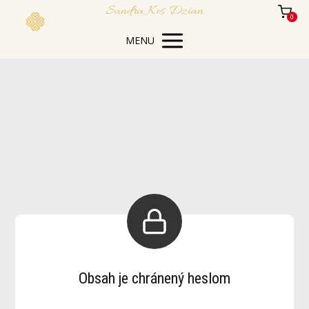
Sandra Kos Dzian
0
MENU
Obsah je chránený heslom