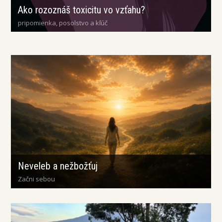
Ako rozoznáš toxicitu vo vzťahu?
pripomienka, posolstvo a kľúč
Neveleb a nežbožťuj
Začni sebou