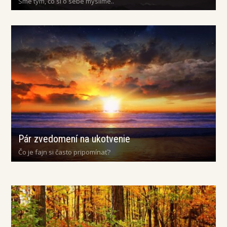
Sme tým, čo si o sebe myslíme..
Pár zvedomení na ukotvenie
Čo je fajn si často pripomínať?