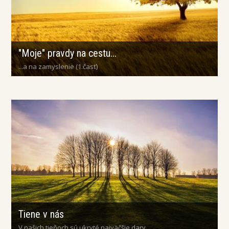
"Moje" pravdy na cestu...
...a na zamyslenie (1.časť)
Tiene v nás
V našich tieňoch sú ukryté najväčšie dary