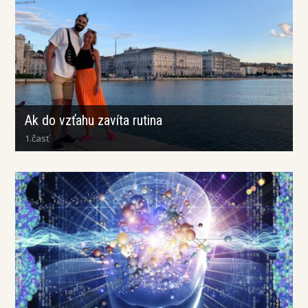
Ak do vzťahu zavíta rutina
1.časť