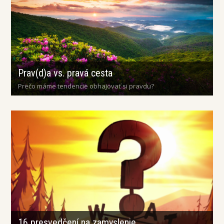
Prav(d)a vs. pravá cesta
Prečo máme tendencie obhajovať si pravdu?
16 presvedčení na zamyslenie