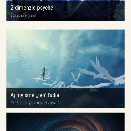
2 dimenzie psyché
Šťastná myseľ
Aj my sme ,,len" ľudia
Prečo si iných neidelizovať?