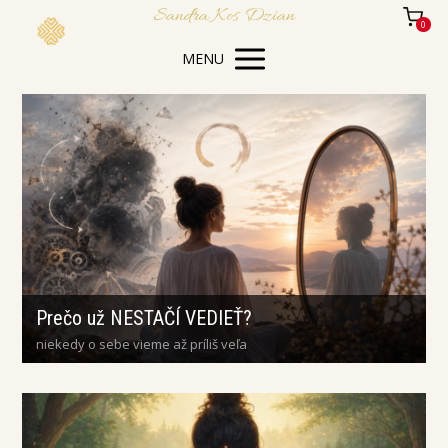
Sandra Kos Dzian
0
MENU
Prečo už NESTAČÍ VEDIEŤ?
niekedy o sebe vieme až príliš veľa