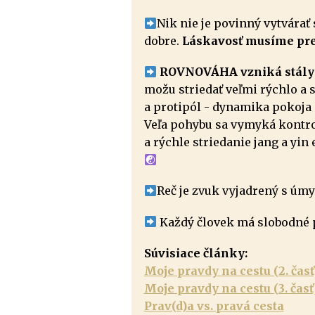
Nik nie je povinný vytvárať 
dobre.
Láskavosť musíme prej
ROVNOVÁHA vzniká stálym 
možu striedať veľmi rýchlo a
a protipól - dynamika pokoja 
Veľa pohybu sa vymyká kontro
a rýchle striedanie jang a yin
Reč je zvuk vyjadrený s úm
Každý človek má slobodné pr
Súvisiace články:
Moje pravdy na cestu (2. časť
Moje pravdy na cestu (3. časť
Prav(d)a vs. pravá cesta