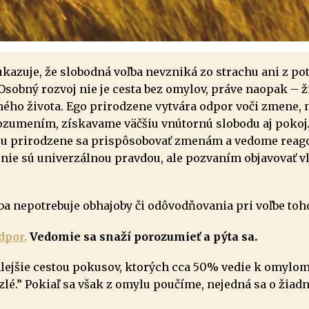
zuje, že slobodná voľba nevzniká zo strachu ani z potr
 Osobný rozvoj nie je cesta bez omylov, práve naopak – 
ého života. Ego prirodzene vytvára odpor voči zmene, 
rozumením, získavame väčšiu vnútornú slobodu aj pokoj
u prirodzene sa prispôsobovať zmenám a vedome reagov
 nie sú univerzálnou pravdou, ale pozvaním objavovať vl
ba nepotrebuje obhajoby či odôvodňovania pri voľbe toh
dpor.
V
edomie sa snaží porozumieť
a pýta sa.
chlejšie cestou pokusov, ktorých cca 50% vedie k omylo
zlé.” Pokiaľ sa však z omylu poučíme, nejedná sa o žiad