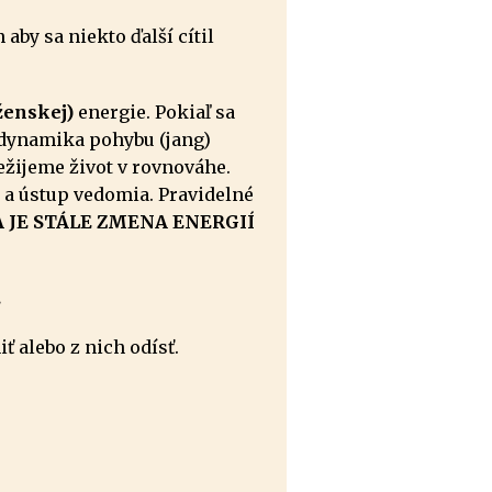
aby sa niekto ďalší cítil
ženskej)
energie. Pokiaľ sa
 dynamika pohybu (jang)
ežijeme život v rovnováhe.
 a ústup vedomia. Pravidelné
JE STÁLE ZMENA ENERGIÍ
.
ť alebo z nich odísť.