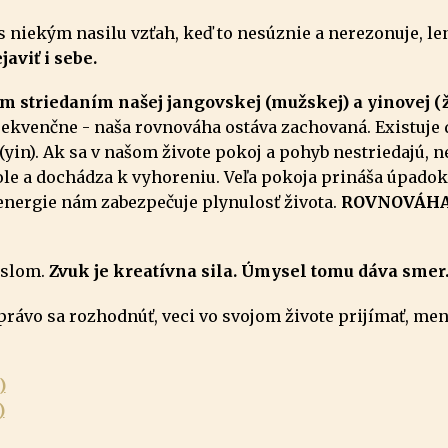
s niekým nasilu vzťah, keď to nesúznie a nerezonuje, len 
aviť i sebe.
striedaním našej jangovskej (mužskej) a yinovej (
 sekvenčne - naša rovnováha ostáva zachovaná. Existuje
(yin). Ak sa v našom živote pokoj a pohyb nestriedajú, n
le a dochádza k vyhoreniu. Veľa pokoja prináša úpadok
 energie nám zabezpečuje plynulosť života.
ROVNOVÁHA 
yslom.
Zvuk je kreatívna sila. Úmysel tomu dáva smer
ávo sa rozhodnúť, veci vo svojom živote prijímať, meni
)
)