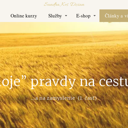
Sandra Kos Dzian
Online kurzy
Služby
E-shop
Články a v
oje” pravdy na cestu.
.....a na zamyslenie (1. časť)