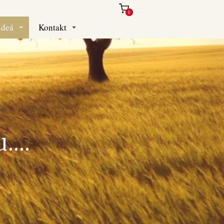
0
ideá
Kontakt
...