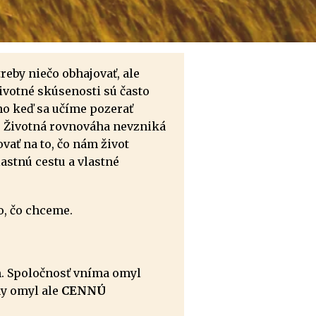
eby niečo obhajovať, ale
životné skúsenosti sú často
no keď sa učíme pozerať
. Životná rovnováha nevzniká
ať na to, čo nám život
astnú cestu a vlastné
o, čo chceme.
m. Spoločnosť vníma omyl
ny omyl ale
CENNÚ