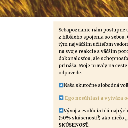
Sebapoznanie nám postupne uka
z hlbšieho spojenia so sebou.
tým najväčším učiteľom vedom
na svoje reakcie s väčším po
dokonalosťou, ale schopnosťo
prináša. Moje pravdy na ceste
odpovede.
Naša skutočne slobodná voľ
Ego nesúhlasí a vytvára o
Vývoj a evolúcia idú najrý
(50% skúseností!) ako niečo ,,
SKÚSENOSŤ.