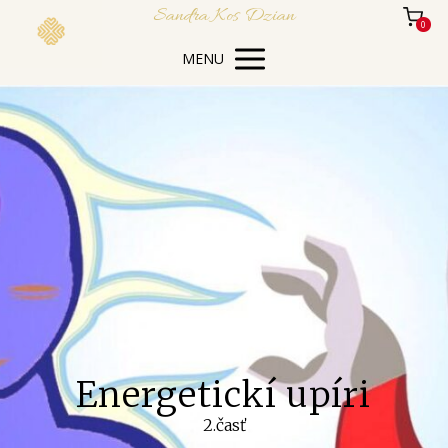
Sandra Kos Dzian
0
MENU
Energetickí upíri
2.časť