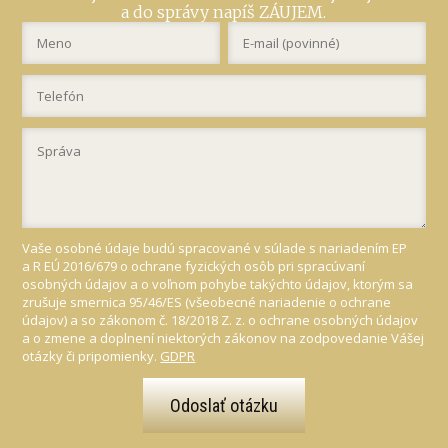
a do správy napíš ZÁUJEM.
Vaše osobné údaje budú spracované v súlade s nariadením EP
a R EÚ 2016/679 o ochrane fyzických osôb pri spracúvaní
osobných údajov a o voľnom pohybe takýchto údajov, ktorým sa
zrušuje smernica 95/46/ES (všeobecné nariadenie o ochrane
údajov) a so zákonom č. 18/2018 Z. z. o ochrane osobných údajov
a o zmene a doplnení niektorých zákonov na zodpovedanie Vášej
otázky či pripomienky.
GDPR
Odoslať otázku