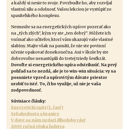
a každý si nesie to svoje. Povzbuďte ho, aby rozvíjal
vlastnú silu a odolnosť. Vašou lekciou je vystúpiť zo
spasiteľského komplexu.
Nemusíte sa na energetických upírov pozerať ako
na „tých zlých“, kým vy ste „ten dobrý“. Môžete ich
vnímať ako učiteľov, ktorí vám ukazujú vaše vlastné
slabiny. Majte však na pamäti, že nie ste povinní
učenie opakovať donekonečna. Ani v škole by ste
dobrovoľne nenastúpili do tretej triedy šesťkrát.
Dovoľte si energetického upíra odstrihnúť. Na prvý
pohľad sa to nezdá, ale je to win-win situácia: vy sa
posuniete vpred a upírovi tým dávate priestor
urobiť to isté. To, či ho využije, už nie je vaša
zodpovednosť.
Súvisiace články:
Energetickí upíri (1. časť)
Sebahodnota a hranice
V dave sa nám nedarí dlhodobo rásť
2000 ročná výuka ľudstva