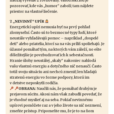
naozaj vyvedie z rovnováhy. Vašou lekciou je
pozorovať, kde vás „humor“ zabolí; tam nájdete
priestor na vlastné liečenie.
7. „NEVINNÝ“ UPÍR
Energetickí upíri nemusia byť na prvý pohľad
zlomyseľní. Často sú to bezmocné typy ľudí, ktoré
neustále vyhľadávajú pomoc – napríklad „dospelé
deti“ alebo priatelia, ktorí sa na vás príliš spoliehajú. Je
úžasné pomáhať tým, na ktorých vám záleží, no ešte
dôležitejšie je povzbudzovať ich k sebestačnosti.
Hranie úlohy neustálej „skaly“ nakoniec nahlodá
vašu vlastnú energiu a dotyčného nič nenaučí. Často
totiž svoju situáciu ani nechcú zmeniť; len hľadajú
stratenú energiu vo forme podpory, ktorú im
v detstve neposkytli rodičia.
OBRANA:
Naučili nás, že pomáhať druhým je
prejavom súcitu. Akosi nám však zabudli povedať, že
je vhodné myslieť aj na seba. Pokiaľ nevinnému
upírovi pomôžete raz a v jeho živote sa nič nezmení,
zmeňte prístup. Pripomeňte mu, že je to na ňom