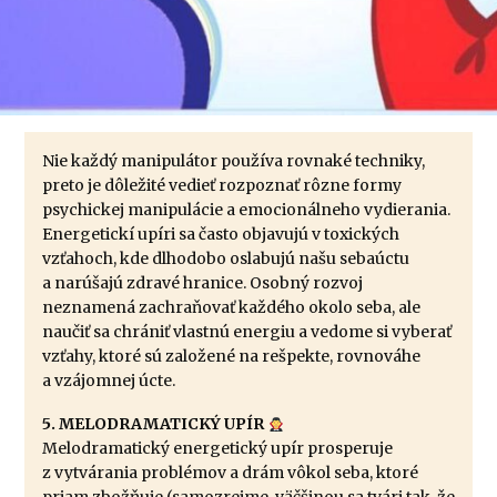
Nie každý manipulátor používa rovnaké techniky,
preto je dôležité vedieť rozpoznať rôzne formy
psychickej manipulácie a emocionálneho vydierania.
Energetickí upíri sa často objavujú v toxických
vzťahoch, kde dlhodobo oslabujú našu sebaúctu
a narúšajú zdravé hranice. Osobný rozvoj
neznamená zachraňovať každého okolo seba, ale
naučiť sa chrániť vlastnú energiu a vedome si vyberať
vzťahy, ktoré sú založené na rešpekte, rovnováhe
a vzájomnej úcte.
5. MELODRAMATICKÝ UPÍR
Melodramatický energetický upír prosperuje
z vytvárania problémov a drám vôkol seba, ktoré