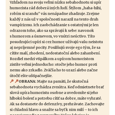
Vzhľadom na svoju veľmi nízku sebahodnotu si upír
humorista rád doberá iných ľudí. Štýlom „haha-hihi,
robím si srandu“ vás nenápadne zhadzuje. Zrejme
každý z nás už v spoločnosti narazil na tento druh
vampírizmu. Ich zaobchádzanie s ostatnými je len
odrazom toho, ako sa správajú k sebe: navonok
s humorom a úsmevom, vo vnútri neúctivo. Títo
posudzujúci upíri si cez humor užívajú vašu neistotu
aj nepríjemné pocity. Posilňujú svoje ego tým, že sa
cítite malí, zhodení, nedostatoční alebo zahanbení.
Rozdiel medzi vtipálkom a upírom humoristom
zistíte veľmi jednoducho: otočte jeho humor proti
nemu ako zrkadlo. Zväčša ho to urazí alebo začne
útočiť ešte uštipačnejšie.
OBRANA:
Majte na pamäti, že skutočná
sebahodnota vychádza zvnútra. Keď odmietnete brať
slová upíra humoristu osobne a uvedomíte si jeho
hlbokú bolesť a potrebu cítiť sa dobre, máte vyhraté.
Ak sa dostanete do defenzívy, prehrávate. Zachovajte
si chladnú hlavu a snažte sa byť k nim milí – to ich