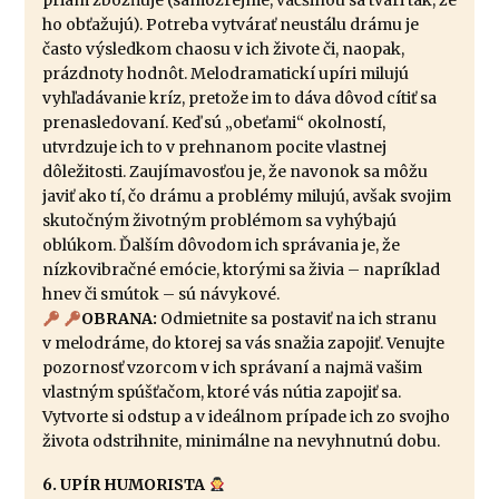
priam zbožňuje (samozrejme, väčšinou sa tvári tak, že
ho obťažujú). Potreba vytvárať neustálu drámu je
často výsledkom chaosu v ich živote či, naopak,
prázdnoty hodnôt. Melodramatickí upíri milujú
vyhľadávanie kríz, pretože im to dáva dôvod cítiť sa
prenasledovaní. Keď sú „obeťami“ okolností,
utvrdzuje ich to v prehnanom pocite vlastnej
dôležitosti. Zaujímavosťou je, že navonok sa môžu
javiť ako tí, čo drámu a problémy milujú, avšak svojim
skutočným životným problémom sa vyhýbajú
oblúkom. Ďalším dôvodom ich správania je, že
nízkovibračné emócie, ktorými sa živia – napríklad
hnev či smútok – sú návykové.
OBRANA:
Odmietnite sa postaviť na ich stranu
v melodráme, do ktorej sa vás snažia zapojiť. Venujte
pozornosť vzorcom v ich správaní a najmä vašim
vlastným spúšťačom, ktoré vás nútia zapojiť sa.
Vytvorte si odstup a v ideálnom prípade ich zo svojho
života odstrihnite, minimálne na nevyhnutnú dobu.
6. UPÍR HUMORISTA