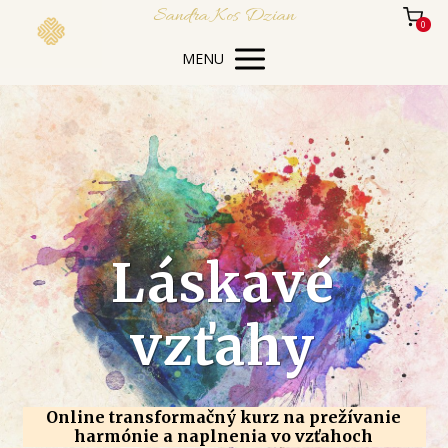
Sandra Kos Dzian
0
MENU
Láskavé
vzťahy
Online transformačný kurz na prežívanie
harmónie a naplnenia vo vzťahoch