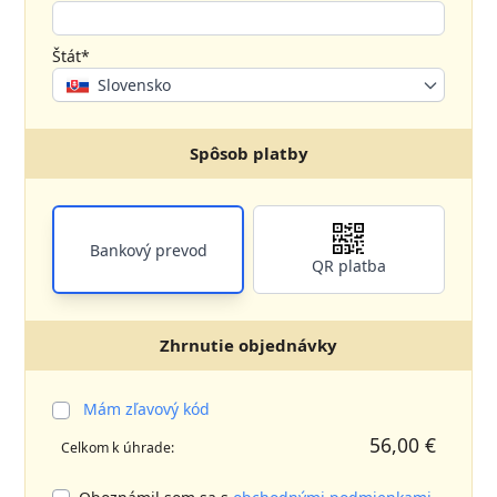
Štát*
Slovensko
Spôsob platby
Bankový prevod
QR platba
Zhrnutie objednávky
Mám zľavový kód
56,00 €
Celkom k úhrade: