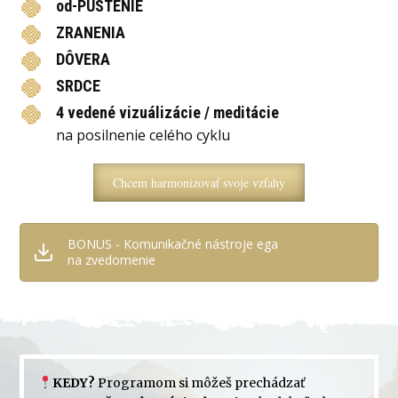
od-PUSTENIE
ZRANENIA
DÔVERA
SRDCE
4 vedené vizuálizácie / meditácie
na posilnenie celého cyklu
Chcem harmonizovať svoje vzťahy
BONUS - Komunikačné nástroje ega
na zvedomenie
KEDY?
Programom si môžeš prechádzať