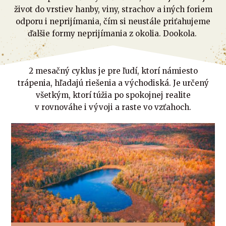
život do vrstiev hanby, viny, strachov a iných foriem
odporu i neprijímania, čím si neustále priťahujeme
ďalšie formy neprijímania z okolia. Dookola.
2 mesačný cyklus je pre ľudí, ktorí námiesto
trápenia, hľadajú riešenia a východiská. Je určený
všetkým, ktorí túžia po spokojnej realite
v rovnováhe i vývoji a raste vo vzťahoch.