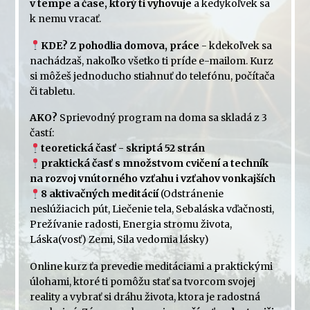
v tempe a čase, ktorý ti vyhovuje
a kedykoľvek sa
k nemu vracať.
KDE?
Z pohodlia domova, práce
- kdekoľvek sa
nachádzaš, nakoľko všetko ti príde e-mailom. Kurz
si môžeš jednoducho stiahnuť do telefónu, počítača
či tabletu.
AKO?
Sprievodný program na doma sa skladá z 3
častí:
teoretická časť - skriptá 52 strán
praktická časť s množstvom cvičení a techník
na rozvoj vnútorného vzťahu i vzťahov vonkajších
8 aktivačných meditácií
(Odstránenie
neslúžiacich pút, Liečenie tela, Sebaláska vďačnosti,
Prežívanie radosti, Energia stromu života,
Láska(vosť) Zemi, Sila vedomia lásky)
Online kurz ťa prevedie meditáciami a praktickými
úlohami, ktoré ti pomôžu stať sa tvorcom svojej
reality a vybrať si dráhu života, ktora je radostná