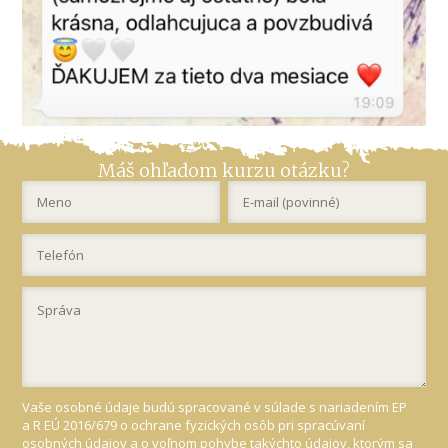
Máš ohľadom kurzu otázku?
Vaše osobné údaje budú spracované v súlade s nariadením EP
a R EÚ 2016/679 o ochrane fyzických osôb pri spracúvaní
osobných údajov a o voľnom pohybe takýchto údajov, ktorým sa