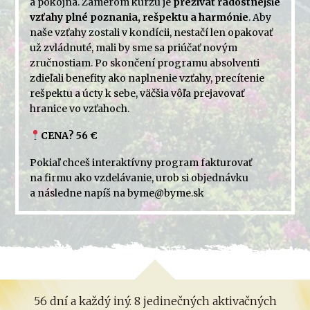
a pokojná. Zámerom kurzu je
prežívať radostnejšie
vzťahy plné poznania, rešpektu a harmónie
. Aby
naše vzťahy zostali v kondícii, nestačí len opakovať
už zvládnuté, mali by sme sa priúčať novým
zručnostiam. Po skončení programu absolventi
zdieľali benefity ako naplnenie vzťahy, precítenie
rešpektu a úcty k sebe, väčšia vôľa prejavovať
hranice vo vzťahoch.
CENA? 56 €
Pokiaľ chceš interaktívny program fakturovať
na firmu ako vzdelávanie, urob si objednávku
a následne napíš na byme@byme.sk
56 dní a každý iný. 8 jedinečných aktivačných