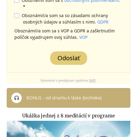
Oboznámil som sa s
obchodnými podmienkami
.
*
Oboznámil/a som sa so zásadami ochrany
osobných údajov a súhlasím s nimi.
GDPR
Oboznámil/a som sa s VOP a GDPR a zaškrtnutím
políčok vyjadrujem svoj súhlas.
VOP
Odoslať
Vytvorené v predajnom systéme
FAPI
.
BONUS - od strachu k láske (technika)
Ukážka jednej z 8 meditácií v programe
Video
prehrávač