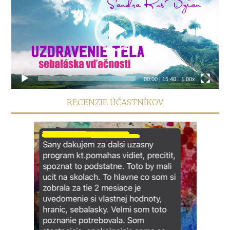
00:00
|
15:40
1.00x
RECENZIE ÚČASTNÍKOV