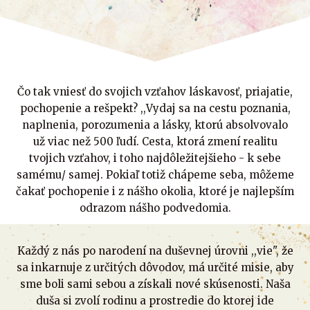
Čo tak vniesť do svojich vzťahov láskavosť, priajatie,
pochopenie a rešpekt? ,,Vydaj sa na cestu poznania,
naplnenia, porozumenia a lásky, ktorú absolvovalo
už viac než 500 ľudí. Cesta, ktorá zmení realitu
tvojich vzťahov, i toho najdôležitejšieho - k sebe
samému/ samej. Pokiaľ totiž chápeme seba, môžeme
čakať pochopenie i z nášho okolia, ktoré je najlepším
odrazom nášho podvedomia.
Každý z nás po narodení na duševnej úrovni ,,vie", že
sa inkarnuje z určitých dôvodov, má určité misie, aby
sme boli sami sebou a získali nové skúsenosti. Naša
duša si zvolí rodinu a prostredie do ktorej ide