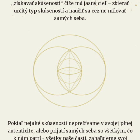
,,získavať skúsenosti“ čiže má jasný cieľ – zbierať
určitý typ skúseností a naučiť sa cez ne milovať
samých seba.
Pokiaľ nejaké skúsenosti neprežívame v svojej plnej
autenticite, alebo prijatí samých seba so všetkým, čo
k nám patrí - všetky naše časti, zahaľujeme svoj