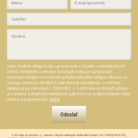
Vaše osobné údaje budú spracované v súlade s nariadením EP
a R EÚ 2016/679 o ochrane fyzických osôb pri spracúvaní
osobných údajov a o voľnom pohybe takýchto údajov, ktorým sa
zrušuje smernica 95/46/ES (všeobecné nariadenie o ochrane
údajov) a so zákonom č. 18/2018 Z. z. o ochrane osobných údajov
a o zmene a doplnení niektorých zákonov na zodpovedanie Vášej
otázky či pripomienky.
GDPR
Odoslať
© 2016 web | Ja som láska o. z. | zapísané v: Register občianskych združení MinV SR pod č. VVS/1-900/90-66674 | IČO: