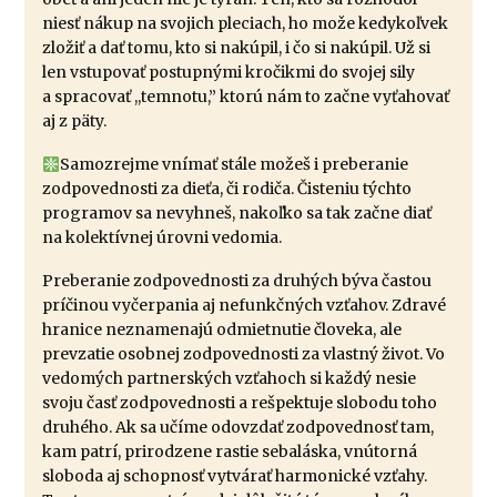
niesť nákup na svojich pleciach, ho može kedykoľvek
zložiť a dať tomu, kto si nakúpil, i čo si nakúpil. Už si
len vstupovať postupnými kročikmi do svojej sily
a spracovať ,,temnotu,” ktorú nám to začne vyťahovať
aj z päty.
Samozrejme vnímať stále možeš i preberanie
zodpovednosti za dieťa, či rodiča. Čisteniu týchto
programov sa nevyhneš, nakoľko sa tak začne diať
na kolektívnej úrovni vedomia.
Preberanie zodpovednosti za druhých býva častou
príčinou vyčerpania aj nefunkčných vzťahov. Zdravé
hranice neznamenajú odmietnutie človeka, ale
prevzatie osobnej zodpovednosti za vlastný život. Vo
vedomých partnerských vzťahoch si každý nesie
svoju časť zodpovednosti a rešpektuje slobodu toho
druhého. Ak sa učíme odovzdať zodpovednosť tam,
kam patrí, prirodzene rastie sebaláska, vnútorná
sloboda aj schopnosť vytvárať harmonické vzťahy.