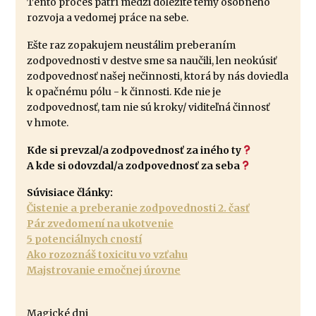
Tento proces patrí medzi dôležité témy osobného
rozvoja a vedomej práce na sebe.
Ešte raz zopakujem neustálim preberaním
zodpovednosti v destve sme sa naučili, len neokúsiť
zodpovednosť našej nečinnosti, ktorá by nás doviedla
k opačnému pólu - k činnosti. Kde nie je
zodpovednosť, tam nie sú kroky/ viditeľná činnosť
v hmote.
Kde si prevzal/a zodpovednosť za iného ty
A kde si odovzdal/a zodpovednosť za seba
Súvisiace články:
Čistenie a preberanie zodpovednosti 2. časť
Pár zvedomení na ukotvenie
5 potenciálnych cností
Ako rozoznáš toxicitu vo vzťahu
Majstrovanie emočnej úrovne
Magické dni