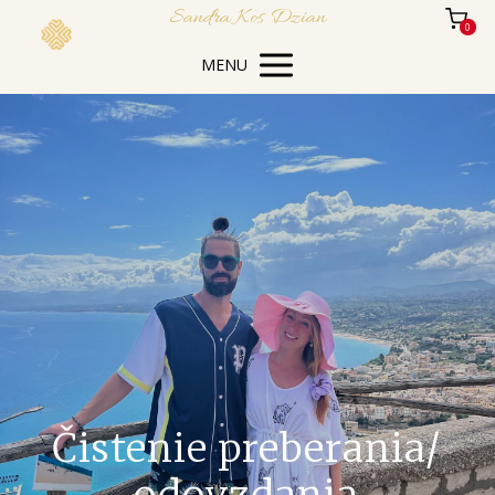
Sandra Kos Dzian
0
MENU
Čistenie preberania/