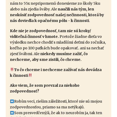
nám to 55x nepripomenú donesieme zo školy 5ku
alebo nás zjedia šváby. Ale
naučili nás tým, len
neokúsiť zodpovednosť našej nečinnosti, ktorá by
nás doviedla k opačnému pólu - k činnosti
.
Kde nie je zodpovednosť, tam nie sú kroky/
viditeľná činnosť v hmote.
Pretože žiadne dieťa vo
výsledku nechce chodiť s mladšími deťmi do ročníka,
keď ho po 100 paťkách bude opakovať.. ani sa nechať
zjesť švábmi. Ale
niekedy musíme zažiť, čo
nechceme, aby sme zistili, čo chceme.
To čo chceme i nechceme zažívať nás dovádza
k činnosti
Ako viem, že som prevzal za niekoho
zodpovednosť?
Robím veci, riešim záležitosti, ktoré nie sú mojou
zodpovednosťou, priamo sa ma netýkajú.
Som presvedčený/á, že ak to neurobím ja, tak ten