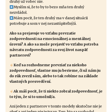
druhý už vobec nie.
Myslím si, že to by to bezo mňa ten druhý
nezvládol.
Mám pocit, že ten druhý ma v danej situácii
potrebuje a som v nej nezastúpiteľný/á.
Ako sa prejavuje vo vzťahu prevzatie
zodpovednosti na emocionálnej a mentálnej
úrovni? A ako sa može prejaviť vo vzťahu potreba
návratu zodpovednosti za svoj život naspäť
partnerovi?
Keď sa rozhodneme prevziať za niekoho
zodpovednosť, vlastne mu ju berieme, či už nám ju
do rúk zveril sám, alebo to tak robíme na základe
vlastných presvedčení.
Ak máš pocit, že ti niekto zobral zodpovednosť, je
to tým, že si to umožnil/a.
Ani jeden z partnerov v tomto modely skutočne nie je
obeť a ani jeden nie je tyran. Ten, kto sa rozhodol