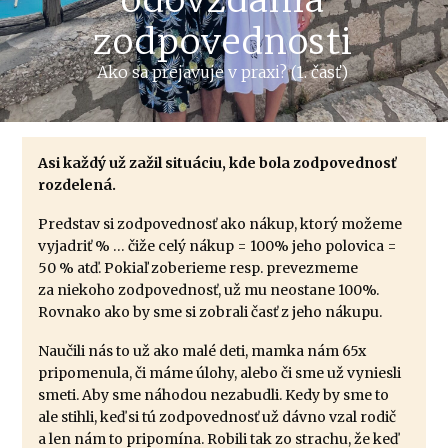
odovzdania
zodpovednosti
Ako sa prejavuje v praxi? (1. časť)
Asi každý už zažil situáciu, kde bola zodpovednosť
rozdelená.
Predstav si zodpovednosť ako nákup, ktorý možeme
vyjadriť % … čiže celý nákup = 100% jeho polovica =
50 % atď. Pokiaľ zoberieme resp. prevezmeme
za niekoho zodpovednosť, už mu neostane 100%.
Rovnako ako by sme si zobrali časť z jeho nákupu.
Naučili nás to už ako malé deti, mamka nám 65x
pripomenula, či máme úlohy, alebo či sme už vyniesli
smeti. Aby sme náhodou nezabudli. Kedy by sme to
ale stihli, keď si tú zodpovednosť už dávno vzal rodič
a len nám to pripomína. Robili tak zo strachu, že keď