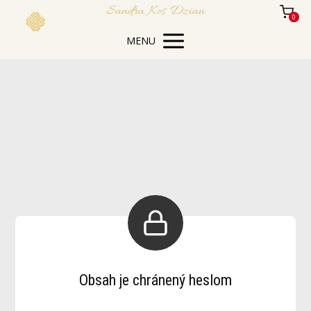
Sandra Kos Dzian
0
MENU
Obsah je chránený heslom