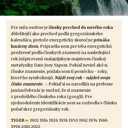
Pre mňa osobne je
čínsky prechod do nového roka
dôležitejší ako prechod podľa gregoriánskeho
kalendára, pretože energeticky skutočne
prináša
lunárny zlom
. Pripravila som pre teba energetickú
predzvesť podľa čínskych znamení na nasledujúci
rok inšpirovanú malajzijskym majstrom čínskej
metafyziky Dato Joey Yapom. Pokiaľ nevieš aké si
čínske znamenie, pridala som ti pomôcku - roky,
ktoré ho symbolizujú.
Nájdi svoj rok - nájdeš svoje
čínke znamenie
.
Pokiaľ si sa narodil/a na prelome
janúar/február je možné, že si znamenie
z predošlého čínskeho roka (googli). Pre
zjednodušenie identifikácie som sa rozhodla v článku
poňať skrz gregoriánsky rok.
TIGER
1902 1914 1926 1938 1950 1962 1974 1986
1998 2010 2022