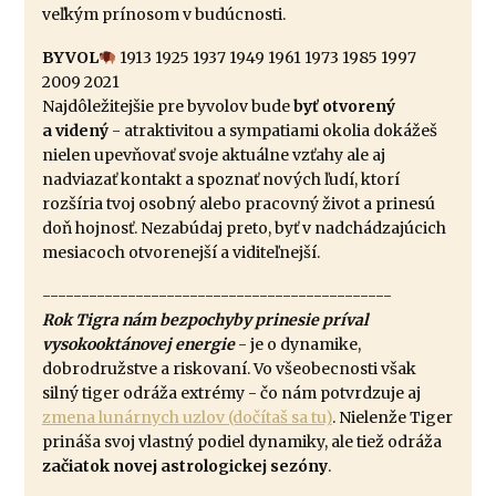
veľkým prínosom v budúcnosti.
BYVOL
1913 1925 1937 1949 1961 1973 1985 1997
2009 2021
Najdôležitejšie pre byvolov bude
byť otvorený
a videný
- atraktivitou a sympatiami okolia dokážeš
nielen upevňovať svoje aktuálne vzťahy ale aj
nadviazať kontakt a spoznať nových ľudí, ktorí
rozšíria tvoj osobný alebo pracovný život a prinesú
doň hojnosť. Nezabúdaj preto, byť v nadchádzajúcich
mesiacoch otvorenejší a viditeľnejší.
---------------------------------------------
Rok Tigra nám bezpochyby prinesie príval
vysokooktánovej energie
- je o dynamike,
dobrodružstve a riskovaní. Vo všeobecnosti však
silný tiger odráža extrémy - čo nám potvrdzuje aj
zmena lunárnych uzlov (dočítaš sa tu)
. Nielenže Tiger
prináša svoj vlastný podiel dynamiky, ale tiež odráža
začiatok novej astrologickej sezóny
.