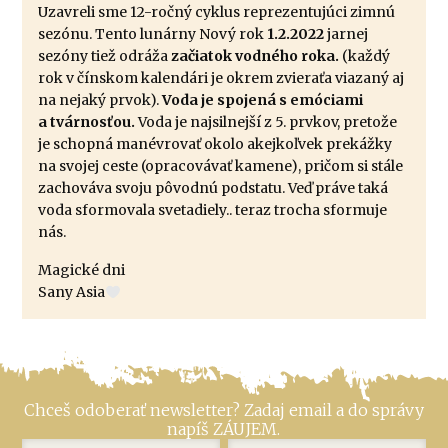
Uzavreli sme 12-ročný cyklus reprezentujúci zimnú
sezónu. Tento lunárny Nový rok
1.2.2022
jarnej
sezóny tiež odráža
začiatok vodného roka.
(každý
rok v čínskom kalendári je okrem zvieraťa viazaný aj
na nejaký prvok).
Voda je spojená s emóciami
a tvárnosťou.
Voda je najsilnejší z 5. prvkov, pretože
je schopná manévrovať okolo akejkoľvek prekážky
na svojej ceste (opracovávať kamene), pričom si stále
zachováva svoju pôvodnú podstatu. Veď práve taká
voda sformovala svetadiely.. teraz trocha sformuje
nás.
Magické dni
Sany Asia
Chceš odoberať newsletter? Zadaj email a do správy
napíš ZÁUJEM.