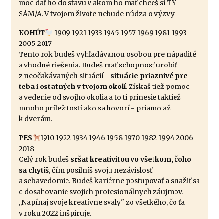
moc dať ho do stavu v akom ho mať chceš si TY
SÁM/A. V tvojom živote nebude núdza o výzvy.
KOHÚT
1909 1921 1933 1945 1957 1969 1981 1993
2005 2017
Tento rok budeš vyhľadávanou osobou pre nápadité
a vhodné riešenia. Budeš mať schopnosť urobiť
z neočakávaných situácií -
situácie priaznivé pre
teba i ostatných v tvojom okolí
. Získaš tiež pomoc
a vedenie od svojho okolia a to ti prinesie taktiež
mnoho príležitostí ako sa hovorí - priamo až
k dverám.
PES
1910 1922 1934 1946 1958 1970 1982 1994 2006
2018
Celý rok budeš
sršať kreativitou vo všetkom, čoho
sa chytíš
, čím posilníš svoju nezávislosť
a sebavedomie. Budeš kariérne postupovať a snažiť sa
o dosahovanie svojich profesionálnych záujmov.
,,Napínaj svoje kreatívne svaly" zo všetkého, čo ťa
v roku 2022 inšpiruje.