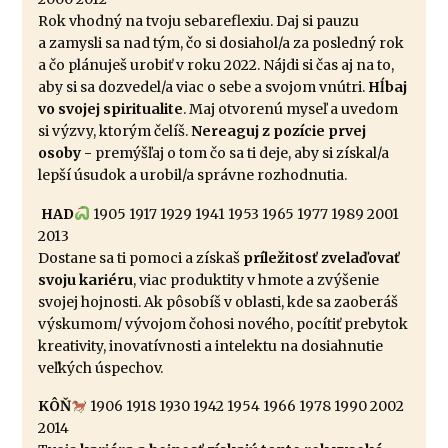
Rok vhodný na tvoju sebareflexiu. Daj si pauzu
a zamysli sa nad tým, čo si dosiahol/a za posledný rok
a čo plánuješ urobiť v roku 2022. Nájdi si čas aj na to,
aby si sa dozvedel/a viac o sebe a svojom vnútri.
Hĺbaj
vo svojej spiritualite
. Maj otvorenú myseľ a uvedom
si výzvy, ktorým čelíš.
Nereaguj z pozície prvej
osoby -
premýšľaj o tom čo sa ti deje, aby si získal/a
lepší úsudok a urobil/a správne rozhodnutia.
HAD
1905 1917 1929 1941 1953 1965 1977 1989 2001
2013
Dostane sa ti pomoci a získaš
príležitosť zvelaďovať
svoju kariéru
, viac produktity v hmote a zvýšenie
svojej hojnosti. Ak pôsobíš v oblasti, kde sa zaoberáš
výskumom/ vývojom čohosi nového, pocítiť prebytok
kreativity, inovatívnosti a intelektu na dosiahnutie
veľkých úspechov.
KÔŇ
1906 1918 1930 1942 1954 1966 1978 1990 2002
2014