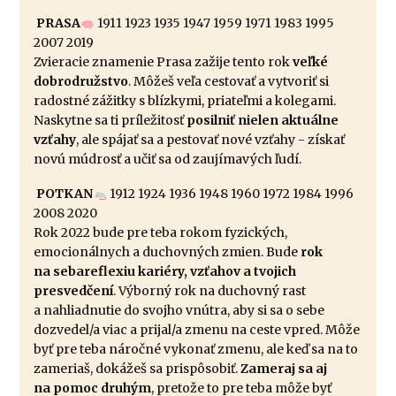
PRASA
1911 1923 1935 1947 1959 1971 1983 1995
2007 2019
Zvieracie znamenie Prasa zažije tento rok
veľké
dobrodružstvo
. Môžeš veľa cestovať a vytvoriť si
radostné zážitky s blízkymi, priateľmi a kolegami.
Naskytne sa ti príležitosť
posilniť nielen aktuálne
vzťahy
, ale spájať sa a pestovať nové vzťahy - získať
novú múdrosť a učiť sa od zaujímavých ľudí.
POTKAN
1912 1924 1936 1948 1960 1972 1984 1996
2008 2020
Rok 2022 bude pre teba rokom fyzických,
emocionálnych a duchovných zmien. Bude
rok
na sebareflexiu kariéry, vzťahov a tvojich
presvedčení
. Výborný rok na duchovný rast
a nahliadnutie do svojho vnútra, aby si sa o sebe
dozvedel/a viac a prijal/a zmenu na ceste vpred. Môže
byť pre teba náročné vykonať zmenu, ale keď sa na to
zameriaš, dokážeš sa prispôsobiť.
Zameraj sa aj
na pomoc druhým
, pretože to pre teba môže byť