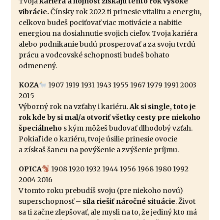
Tvoja
kariéra a hojnosť získajú tento rok vysoké
vibrácie.
Čínsky rok 2022 ti prinesie vitalitu a energiu,
celkovo budeš pociťovať viac motivácie a nabitie
energiou na dosiahnutie svojich cieľov. Tvoja kariéra
alebo podnikanie budú prosperovať a za svoju tvrdú
prácu a vodcovské schopnosti budeš bohato
odmenený.
KOZA
1907 1919 1931 1943 1955 1967 1979 1991 2003
2015
Výborný rok na vzťahy i kariéru.
Ak si single, toto je
rok kde by si mal/a otvoriť všetky cesty pre niekoho
špeciálneho
s kým môžeš budovať dlhodobý vzťah.
Pokiaľ ide o kariéru, tvoje úsilie prinesie ovocie
a získaš šancu na povýšenie a zvýšenie príjmu.
OPICA
1908 1920 1932 1944 1956 1968 1980 1992
2004 2016
V tomto roku prebudíš svoju (pre niekoho novú)
superschopnosť –
sila riešiť náročné situácie
. Život
sa ti začne zlepšovať, ale mysli na to, že jediný kto má