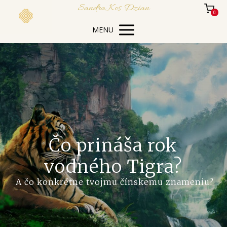
Sandra Kos Dzian
0
MENU
Čo prináša rok
vodného Tigra?
A čo konkrétne tvojmu čínskemu znameniu?