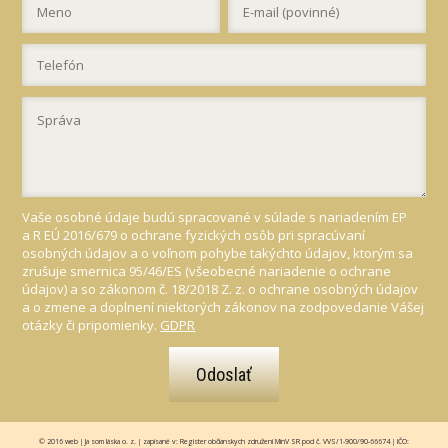
Vaše osobné údaje budú spracované v súlade s nariadením EP
a R EÚ 2016/679 o ochrane fyzických osôb pri spracúvaní
osobných údajov a o voľnom pohybe takýchto údajov, ktorým sa
zrušuje smernica 95/46/ES (všeobecné nariadenie o ochrane
údajov) a so zákonom č. 18/2018 Z. z. o ochrane osobných údajov
a o zmene a doplnení niektorých zákonov na zodpovedanie Vášej
otázky či pripomienky.
GDPR
Odoslať
© 2016 web | Ja som láska o. z. | zapísané v: Register občianskych združení MinV SR pod č. VVS/1-900/90-66674 | IČO: