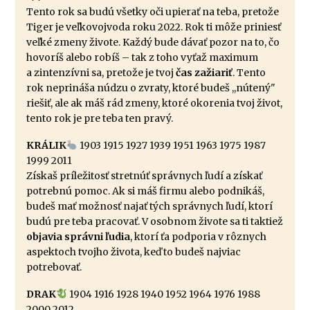
Tento rok sa budú všetky oči upierať na teba, pretože
Tiger je veľkovojvoda roku 2022. Rok ti môže priniesť
veľké zmeny živote. Každý bude dávať pozor na to, čo
hovoríš alebo robíš – tak z toho vyťaž maximum
a zintenzívni sa, pretože je tvoj
čas zažiariť
. Tento
rok neprináša núdzu o zvraty, ktoré budeš ,,nútený"
riešiť, ale ak máš rád zmeny, ktoré okorenia tvoj život,
tento rok je pre teba ten pravý.
KRÁLIK
1903 1915 1927 1939 1951 1963 1975 1987
1999 2011
Získaš príležitosť stretnúť správnych ľudí a získať
potrebnú pomoc. Ak si máš firmu alebo podnikáš,
budeš mať možnosť najať tých správnych ľudí, ktorí
budú pre teba pracovať. V osobnom živote sa ti taktiež
objavia správni ľudia
, ktorí ťa podporia v rôznych
aspektoch tvojho života, keď to budeš najviac
potrebovať.
DRAK
1904 1916 1928 1940 1952 1964 1976 1988
2000 2012