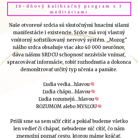
10-dňový kalibračný program s 3
meditáciami
Naše otvorené srdcia sú skutočnými hnacími silami
manifestácie i existencie. Srdce má svoj vlastný
vnútorný sofistikovaný nervový systém. ,,Mozog"
nášho srdca obsahuje viac ako 40 000 neurónov,
dáva nášmu SRDCU schopnosť nezávisle vnímať,
spracovávať informácie, robiť rozhodnutia a dokonca
demonštrovať určitý typ učenia a pamäte.
Ľudia vedia...hlavou
Ľudia chápu...hlavou
Ľudia rozumejú...hlavou
ROZUMOM alebo MYSĽOU
Prišli sme sa sem učiť cítiť a pokiaľ budeme všetko
len vedieť či chápať, nebudeme nič cítiť, čo nám
znemožní poznať cestu, ktorou máme kráčať.