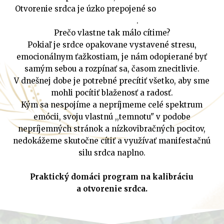
Otvorenie srdca je úzko prepojené so
sebaprijatím
a sebaláskou
.
Prečo vlastne tak málo cítime?
Pokiaľ je srdce opakovane vystavené stresu,
emocionálnym ťažkostiam, je nám odopierané byť
samým sebou a rozpínať sa, časom znecitlivie.
V dnešnej dobe je potrebné precítiť všetko, aby sme
mohli pocítiť blaženosť a radosť.
Kým sa nespojíme a nepríjmeme celé spektrum
emócii, svoju vlastnú ,,temnotu" v podobe
nepríjemných stránok a nízkovibračných pocitov,
nedokážeme skutočne cítiť a využívať manifestačnú
silu srdca naplno.
Praktický domáci program na kalibráciu
a otvorenie srdca.