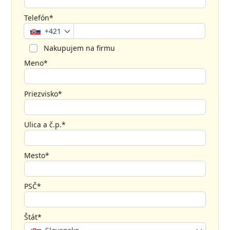
Telefón*
+421
Nakupujem na firmu
Meno*
Priezvisko*
Ulica a č.p.*
Mesto*
PSČ*
Štát*