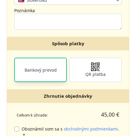
Slovensko
Poznámka
Spôsob platby
Bankový prevod
QR platba
Zhrnutie objednávky
45,00 €
Celkom k úhrade:
Oboznámil som sa s
obchodnými podmienkami
.
*