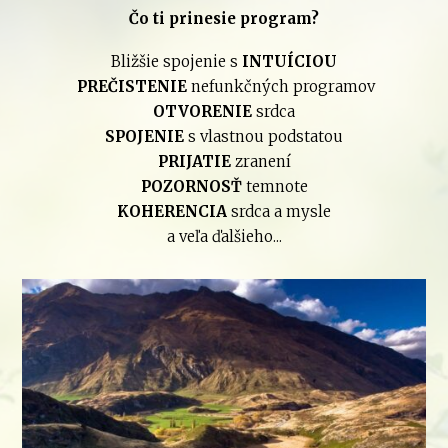
Čo ti prinesie program?
Bližšie spojenie s
INTUÍCIOU
PREČISTENIE
nefunkčných programov
OTVORENIE
srdca
SPOJENIE
s vlastnou podstatou
PRIJATIE
zranení
POZORNOSŤ
temnote
KOHERENCIA
srdca a mysle
a veľa ďalšieho...