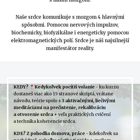
Naše srdce komunikuje s mozgom 4 hlavnými
spôsobmi. Pomocou nervových impulzov,
biochemicky, biofyzikálne i energeticky pomocou
elektromagnetických polí. Srdce je náš najsilnejší
manifestátor reality.
KEDY?
Kedykoľvek pocítiš volanie
- ku kurzu
dostaneš viac ako 15 stranové skriptá, vrátane
návodu, teórie spolu s
3 aktivačnými, liečivými
meditáciami na prečistenie, rekalibráciu
a otvorenie srdca
+ veľa praktických cvičení
a technika koherencie srdca.
KDE?
Z pohodlia domova, práce
- kdekoľvek sa