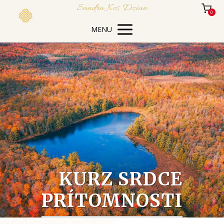
Sandra Kos Dzian
0
MENU
KURZ SRDCE
PRÍTOMNOSTI