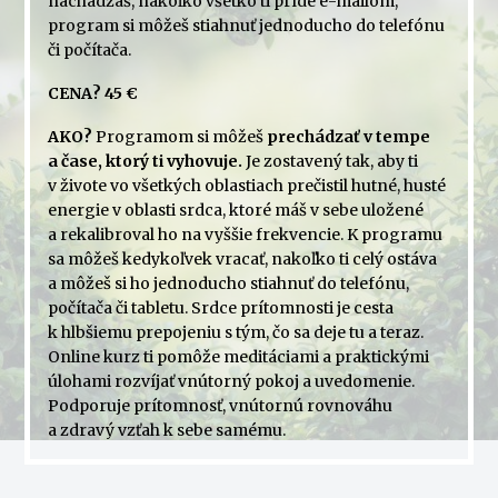
nachádzaš, nakoľko všetko ti príde e-mailom,
program si môžeš stiahnuť jednoducho do telefónu
či počítača.
CENA? 45 €
AKO?
Programom si môžeš
prechádzať v tempe
a čase, ktorý ti vyhovuje.
Je zostavený tak, aby ti
v živote vo všetkých oblastiach prečistil hutné, husté
energie v oblasti srdca, ktoré máš v sebe uložené
a rekalibroval ho na vyššie frekvencie. K programu
sa môžeš kedykoľvek vracať, nakoľko ti celý ostáva
a môžeš si ho jednoducho stiahnuť do telefónu,
počítača či tabletu. Srdce prítomnosti je cesta
k hlbšiemu prepojeniu s tým, čo sa deje tu a teraz.
Online kurz ti pomôže meditáciami a praktickými
úlohami rozvíjať vnútorný pokoj a uvedomenie.
Podporuje prítomnosť, vnútornú rovnováhu
a zdravý vzťah k sebe samému.