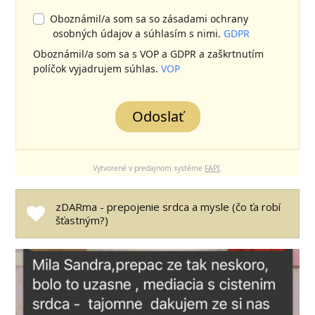
Oboznámil/a som sa so zásadami ochrany
osobných údajov a súhlasím s nimi.
GDPR
Oboznámil/a som sa s VOP a GDPR a zaškrtnutím
políčok vyjadrujem súhlas.
VOP
Odoslať
Vytvorené v predajnom systéme
FAPI
.
zDARma - prepojenie srdca a mysle (čo ťa robí
šťastným?)