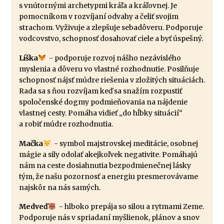
s vnútornými archetypmi kráľa a kráľovnej. Je
pomocníkom v rozvíjaní odvahy a čeliť svojim
strachom. Vyživuje a zlepšuje sebadôveru. Podporuje
vodcovstvo, schopnosť dosahovať ciele a byť úspešný.
Líška
- podporuje rozvoj nášho nezávislého
myslenia a dôveru vo vlastné rozhodnutie. Posilňuje
schopnosť nájsť múdre riešenia v zložitých situáciách.
Rada sa s ňou rozvíjam keď sa snažím rozpustiť
spoločenské dogmy podmieňovania na nájdenie
vlastnej cesty. Pomáha vidieť „do hĺbky situácií“
a robiť múdre rozhodnutia.
Mačka
- symbol majstrovskej meditácie, osobnej
mágie a sily odolať akejkoľvek negativite. Pomáhajú
nám na ceste dosiahnutia bezpodmienečnej lásky
tým, že našu pozornosť a energiu presmerovávame
najskôr na nás samých.
Medveď
- hlboko prepája so silou a rytmami Zeme.
Podporuje nás v spriadaní myšlienok, plánov a snov