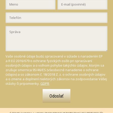
Vaše osobné údaje budú spracované v súlade s nariadením EP
a R EÚ 2016/679 o ochrane fyzických osôb pri spracúvaní
osobných údajov a o voľnom pohybe takýchto údajov, ktorým sa
zrušuje smernica 95/46/ES (všeobecné nariadenie o ochrane
údajov) a so zákonom č. 18/2018 Z. z. o ochrane osobných údajov
a o zmene a doplnení niektorých zákonov na zodpovedanie Vášej
otázky či pripomienky.
GDPR
Odoslať
© 2016 web | Ja som láska o. z. | zapísané v: Register občianskych združení MinV SR pod č. VVS/1-900/90-66674 | IČO: