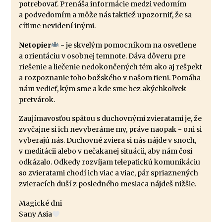
potrebovať. Prenáša informácie medzi vedomím
a podvedomím a môže nás taktiež upozorniť, že sa
cítime nevidení inými.
Netopier
- je skvelým pomocníkom na osvetlene
a orientáciu v osobnej temnote. Dáva dôveru pre
riešenie a liečenie nedokončených tém ako aj rešpekt
a rozpoznanie toho božského v našom tieni. Pomáha
nám vedieť, kým sme a kde sme bez akýchkoľvek
pretvárok.
Zaujímavosťou spätou s duchovnými zvieratami je, že
zvyčajne si ich nevyberáme my, práve naopak - oni si
vyberajú nás. Duchovné zviera si nás nájde v snoch,
v meditácii alebo v nečakanej situácii, aby nám čosi
odkázalo. Odkedy rozvíjam telepatickú komunikáciu
so zvieratami chodí ich viac a viac, pár spriaznených
zvieracích duší z posledného mesiaca nájdeš nižšie.
Magické dni
Sany Asia