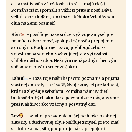
a starostlivosť o záležitosti, ktoré sa majú riešiť.
Pomáha nám spomaliť a vážiť si prítomnosť. Dáva
veľkú oporu ľuďom, ktorí sa z akéhokoľvek dôvodu
cítia na Zemi osamelí.
Kôň
- posilňuje naše srdce, vyživuje zmysel pre
milujúcu otvorenosť, spolupatričnosť a prepojenie
s druhými. Podporuje rozvoj prehlbujúceho sa
zmyslu seba samého, vyživujúcej sily vytrvalosti
v hĺbke nášho srdca. Nežným nenápadným liečivým
spôsobom otvára srdcovú čakru.
Labuť
- rozširuje našu kapacitu poznania a prijatia
vlastnej dobroty a krásy. Vyživuje zmysel pre ladnosť,
krásu a zlepšuje sebaúctu. Pomáha nám uvidieť
inakosť druhých ako dar a povzbudzuje nás, aby sme
prežívali život ako vzácny a posvätný dar.
Lev
- symbol presadenia našej najhlbšej osobnej
autority a duchovnej sily. Posilňuje zmysel pre to mať
sa dobre a mať silu, podporuje nás v prepojení