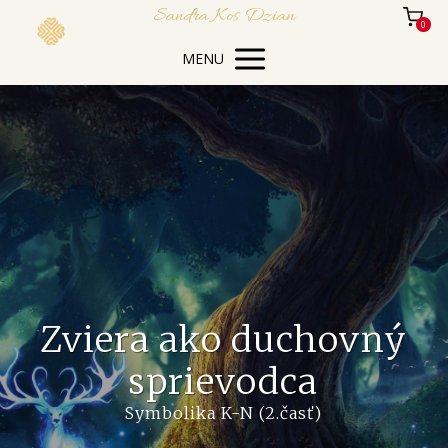
Sandra Kos Dzian
0
MENU
Zviera ako duchovný
sprievodca
Symbolika K-N (2.časť)