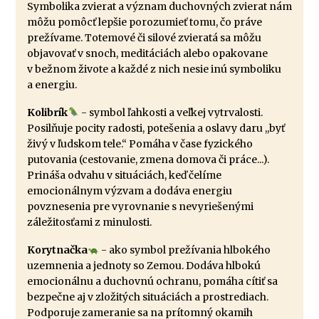
Symbolika zvierat a význam duchovných zvierat nám
môžu pomôcť lepšie porozumieť tomu, čo práve
prežívame. Totemové či silové zvieratá sa môžu
objavovať v snoch, meditáciách alebo opakovane
v bežnom živote a každé z nich nesie inú symboliku
a energiu.
Kolibrík
- symbol ľahkosti a veľkej vytrvalosti.
Posilňuje pocity radosti, potešenia a oslavy daru ,,byť
živý v ľudskom tele.“ Pomáha v čase fyzického
putovania (cestovanie, zmena domova či práce...).
Prináša odvahu v situáciách, keď čelíme
emocionálnym výzvam a dodáva energiu
povznesenia pre vyrovnanie s nevyriešenými
záležitosťami z minulosti.
Korytnačka
- ako symbol prežívania hlbokého
uzemnenia a jednoty so Zemou. Dodáva hlbokú
emocionálnu a duchovnú ochranu, pomáha cítiť sa
bezpečne aj v zložitých situáciách a prostrediach.
Podporuje zameranie sa na prítomný okamih