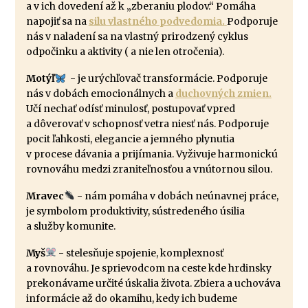
a v ich dovedení až k „zberaniu plodov.“ Pomáha
napojiť sa na
silu vlastného podvedomia.
Podporuje
nás v naladení sa na vlastný prirodzený cyklus
odpočinku a aktivity ( a nie len otročenia).
Motýľ
- je urýchľovač transformácie. Podporuje
nás v dobách emocionálnych a
duchovných zmien.
Učí nechať odísť minulosť, postupovať vpred
a dôverovať v schopnosť vetra niesť nás. Podporuje
pocit ľahkosti, elegancie a jemného plynutia
v procese dávania a prijímania. Vyživuje harmonickú
rovnováhu medzi zraniteľnosťou a vnútornou silou.
Mravec
- nám pomáha v dobách neúnavnej práce,
je symbolom produktivity, sústredeného úsilia
a služby komunite.
Myš
- stelesňuje spojenie, komplexnosť
a rovnováhu. Je sprievodcom na ceste kde hrdinsky
prekonávame určité úskalia života. Zbiera a uchováva
informácie až do okamihu, kedy ich budeme