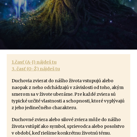
1.časť (A-J) nájdeš tu
3. časť (O-Ž) nájdeš tu
Duchovia zvierat do nášho života vstupujú alebo
naopak z neho odchádzajú v závislosti od toho, akým
smerom sa v živote uberáme. Pre každé zviera sú
typické určité vlastnosti a schopnosti, ktoré vyplývajú
z jeho jedinečného charakteru.
Duchovné zviera alebo silové zviera môže do nášho
života vstúpiť ako symbol, sprievodca alebo posolstvo
v období, keď riešime konkrétnu životnú tému.