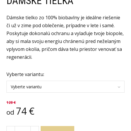
DÁMSKE TIELKA
Dámske tielko zo 100% biobavlny je ideálne riešenie
či už v zime pod oblečenie, prípadne v lete i samé.
Poskytuje dokonalú ochranu a vylaďuje tvoje biopole,
aby si mala svoju energiu chránenú pred neželaným
vplyvom okolia, pričom dáva telu priestor venovať sa
regenerácii.
Vyberte variantu:
Vyberte variantu
128
€
74
€
od