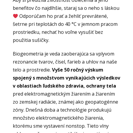
benefitov čo najdlhšie, staraj sa o neho s láskou
Odporúčam ho prať a žehliť prevrátené,
šetrne pri teplotách do 40 °C v jemnom pracom
prostriedku, nechať ho voľne vysušiť bez
použitia sušičky.
Biogeometria je veda zaoberajúca sa vplyvom
rezonancie tvarov, čísel, farieb a uhlov na naše
telo a prostredie.
Vyše 50 ročný výskum
spojený s množstvom vynikajúcich výsledkov
v oblastiach ľudského zdravia, ochrany tela
pred elektromagnetickým žiarením a žiarením
zo zemskej radiácie, známej ako geopatogénne
zóny. Dnešná doba a technológie produkujú
množstvo elektromagnetického žiarenia,
ktorému sme vystavení nonstop. Tieto vlny