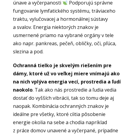
únave a vyčerpanosti
Podporujú správne
fungovanie lymfatického systému, tráviaceho
traktu, vylučovacej a hormonálnej sústavy
a svalov. Energia niektorých znakov je
usmernené priamo na vybrané orgány v tele
ako napr. pankreas, pečeň, obličky, oči, pľúca,
slezina a pod.
Ochranná tielko je skvelým riešením pre
dámy, ktoré už vo veľkej miere vnímajú ako
na nich vplýva energia vecí, prostredia a ľudí
naokolo
. Tak ako nás prostredie a ľudia vedia
dostať do vyšších vibrácii, tak so tomu deje aj
naopak. Kombinácia ochranných znakov je
ideálne pre všetky, ktoré cíitia pôsobenie
energie okolia na sebe a chodia napríklad
z práce domov unavené a vyčerpané, prípadne