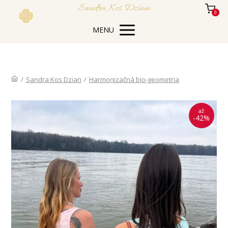
Sandra Kos Dzian
0
MENU
/
Sandra Kos Dzian
/
Harmonizačná bio-geometria
až
-42%