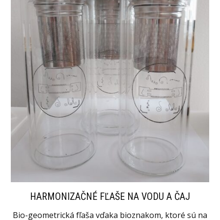
HARMONIZAČNÉ FĽAŠE NA VODU A ČAJ
HARMONIZAČNÉ ŽIVICOVÉ NÁLEPKY
HARMONIZÁCIA (oversize/ pánske)
ELIMINAČNÉ NÁLEPKY DO AUTA
REVITALIZÉRY VODY A TEKUTÍN
OCHRANA (oversize/ pánske)
DETSKÉ OBLEČENIE
DÁMSKE TRIČKÁ
POLOKOŠELE
MIKINY UNISEX
Bio-geometrická fľaša vďaka bioznakom, ktoré sú na