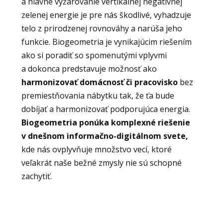
a hlavne vyžarovanie vertikálnej negatívnej
zelenej energie je pre nás škodlivé, vyhadzuje
telo z prirodzenej rovnováhy a narúša jeho
funkcie. Biogeometria je vynikajúcim riešením
ako si poradiť so spomenutými vplyvmi
a dokonca predstavuje možnosť ako
harmonizovať domácnosť či pracovisko
bez
premiestňovania nábytku tak, že ťa bude
dobíjať a harmonizovať podporujúca energia.
Biogeometria ponúka komplexné riešenie
v dnešnom informačno-digitálnom svete,
kde nás ovplyvňuje množstvo vecí, ktoré
veľakrát naše bežné zmysly nie sú schopné
zachytiť.