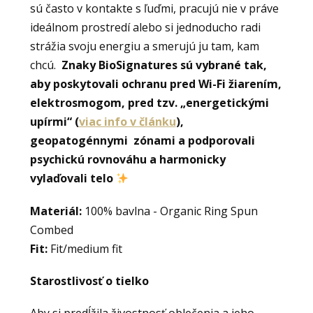
sú často v kontakte s ľuďmi, pracujú nie v práve
ideálnom prostredí alebo si jednoducho radi
strážia svoju energiu a smerujú ju tam, kam
chcú.
Znaky BioSignatures sú vybrané tak,
aby poskytovali ochranu pred Wi-Fi žiarením,
elektrosmogom, pred tzv. „energetickými
upírmi“ (
viac info v článku
),
geopatogénnymi zónami a podporovali
psychickú rovnováhu a harmonicky
vylaďovali telo
Materiál:
100% bavlna - Organic Ring Spun
Combed
Fit:
Fit/medium fit
Starostlivosť o tielko
Aby si predĺžila živostnosť oblečenia a jeho