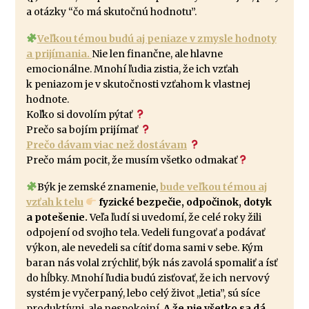
a otázky “čo má skutočnú hodnotu”.
Veľkou témou budú aj peniaze v zmysle hodnoty
a prijímania.
Nie len finančne, ale hlavne
emocionálne. Mnohí ľudia zistia, že ich vzťah
k peniazom je v skutočnosti vzťahom k vlastnej
hodnote.
Koľko si dovolím pýtať
Prečo sa bojím prijímať
Prečo dávam viac než dostávam
Prečo mám pocit, že musím všetko odmakať
Býk je zemské znamenie,
bude veľkou témou aj
vzťah k telu
fyzické bezpečie, odpočinok, dotyk
a potešenie.
Veľa ľudí si uvedomí, že celé roky žili
odpojení od svojho tela. Vedeli fungovať a podávať
výkon, ale nevedeli sa cítiť doma sami v sebe. Kým
baran nás volal zrýchliť, býk nás zavolá spomaliť a ísť
do hĺbky. Mnohí ľudia budú zisťovať, že ich nervový
systém je vyčerpaný, lebo celý život ,,letia”, sú síce
produktívni, ale nespokojní.
A že nie všetko sa dá