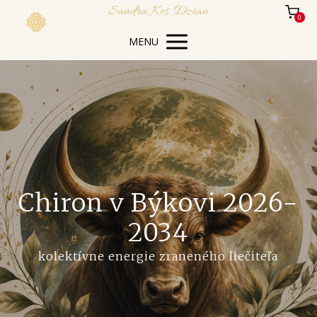
Sandra Kos Dzian
0
MENU
Chiron v Býkovi 2026-
2034
kolektívne energie zraneného liečiteľa