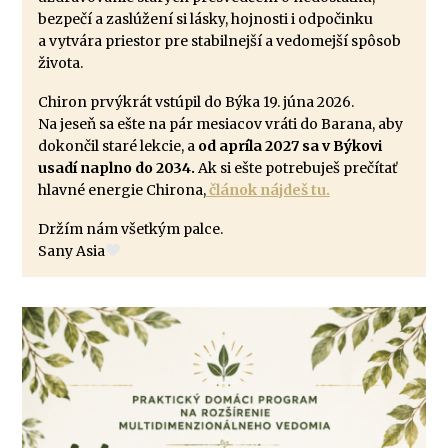
bezpečí a zaslúžení si lásky, hojnosti i odpočinku
a vytvára priestor pre stabilnejší a vedomejší spôsob
života.
Chiron prvýkrát vstúpil do Býka 19. júna 2026.
Na jeseň sa ešte na pár mesiacov vráti do Barana, aby
dokončil staré lekcie, a
od apríla 2027 sa v Býkovi
usadí naplno do 2034.
Ak si ešte potrebuješ prečítať
hlavné energie Chirona,
článok nájdeš tu.
Držím nám všetkým palce.
Sany Asia