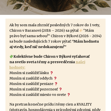
Ak by som mala zhrnúť posledných 7 rokov do 1 vety,
Chiron v Baranovi (2018 – 2026) sa pýtal
“Mám
právo byť sama sebou?” Chiron v Býkovi (2026 - 2034)
sa bude nasledujúcich 7 rokov pýtať:
“Mám hodnotu
aj vtedy, keď nič nedokazujem?”
Kolektívne bude Chiron v Býkovi vyťahovať
na svetlo sveta témy a presvedčenia
našej
hodnoty:
Musím si zaslúžiť lásku
Musím si zaslúžiť oddych
Musím si zaslúžiť peniaze
Musím si zaslúžiť pozornosť
Musím si zaslúžiť miesto vo svete
Na pretras konečne prídu i témy cien a KVALITY
(p)otravín, hospodárenia s prírodnými zdrojmi, pôdy