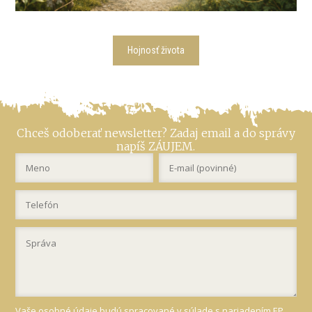
Hojnosť života
Chceš odoberať newsletter? Zadaj email a do správy
napíš ZÁUJEM.
Vaše osobné údaje budú spracované v súlade s nariadením EP