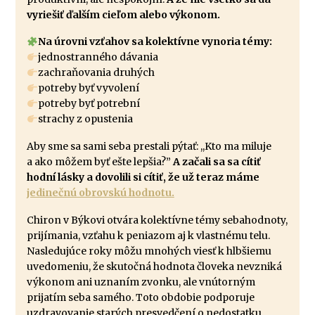
vyriešiť ďalším cieľom alebo výkonom.
Na úrovni vzťahov sa kolektívne vynoria témy:
jednostranného dávania
zachraňovania druhých
potreby byť vyvolení
potreby byť potrební
strachy z opustenia
Aby sme sa sami seba prestali pýtať: ,,Kto ma miluje
a ako môžem byť ešte lepšia?”
A začali sa sa cítiť
hodní lásky a dovolili si cítiť, že už teraz máme
jedinečnú obrovskú hodnotu.
Chiron v Býkovi otvára kolektívne témy sebahodnoty,
prijímania, vzťahu k peniazom aj k vlastnému telu.
Nasledujúce roky môžu mnohých viesť k hlbšiemu
uvedomeniu, že skutočná hodnota človeka nevzniká
výkonom ani uznaním zvonku, ale vnútorným
prijatím seba samého. Toto obdobie podporuje
uzdravovanie starých presvedčení o nedostatku,