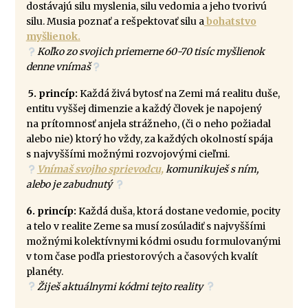
dostávajú silu myslenia, silu vedomia a jeho tvorivú
silu. Musia poznať a rešpektovať silu a
bohatstvo
myšlienok.
Koľko zo svojich priemerne 60-70 tisíc myšlienok
denne vnímaš
5. princíp:
Každá živá bytosť na Zemi má realitu duše,
entitu vyššej dimenzie a každý človek je napojený
na prítomnosť anjela strážneho, (či o neho požiadal
alebo nie) ktorý ho vždy, za každých okolností spája
s najvyššími možnými rozvojovými cieľmi.
Vnímaš svojho sprievodcu,
komunikuješ s ním,
alebo je zabudnutý
6. princíp:
Každá duša, ktorá dostane vedomie, pocity
a telo v realite Zeme sa musí zosúladiť s najvyššími
možnými kolektívnymi kódmi osudu formulovanými
v tom čase podľa priestorových a časových kvalít
planéty.
Žiješ aktuálnymi kódmi tejto reality