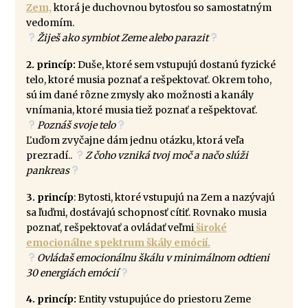
Zem,
ktorá je duchovnou bytosťou so samostatným
vedomím.
Žiješ ako symbiot Zeme alebo parazit
2. princíp:
Duše, ktoré sem vstupujú dostanú fyzické
telo, ktoré musia poznať a rešpektovať. Okrem toho,
sú im dané rôzne zmysly ako možnosti a kanály
vnímania, ktoré musia tiež poznať a rešpektovať.
Poznáš svoje telo
Ľuďom zvyčajne dám jednu otázku, ktorá veľa
prezradí..
Z čoho vzniká tvoj moč a načo slúži
pankreas
3. princíp
: Bytosti, ktoré vstupujú na Zem a nazývajú
sa ľuďmi, dostávajú schopnosť cítiť. Rovnako musia
poznať, rešpektovať a ovládať veľmi
široké
emocionálne spektrum škály emócií.
Ovládaš emocionálnu škálu v minimálnom odtieni
30 energiách emócií
4. princíp:
Entity vstupujúce do priestoru Zeme