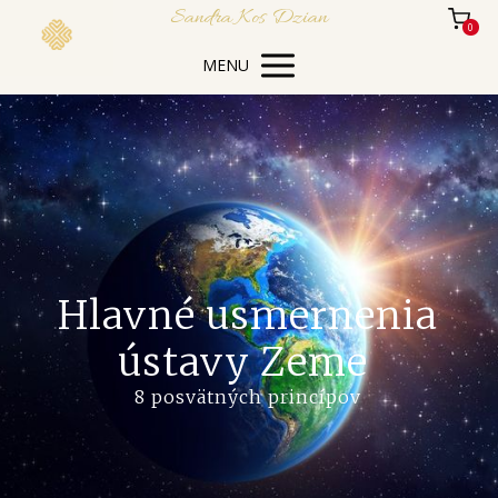
Sandra Kos Dzian
0
MENU
Hlavné usmernenia
ústavy Zeme
8 posvätných princípov