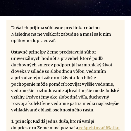
Duša ich prijíma súhlasne pred inkarnáciou.
Následne na ne veľakráť zabudne a musí sa k nim
opätovne dopracovať.
Ústavné princípy Zeme predstavujú súbor
univerzálnych hodnôt a pravidiel, ktoré podľa
duchovných smerov podporujú harmonický život
človeka v súlade so slobodnou vôľou, vedomím
a prirodzenými zákonmi života. Ich hlbšie
pochopenie môže pomôcť rozvíjať vyššie vedomie,
vedomejšie rozhodovanie aj kvalitnejšie medziľudské
vzťahy. Práve témy ako slobodná vôľa, duchovný
rozvoj a kolektívne vedomie patria medzi najčastejšie
vyhľadávané oblasti osobnostného rastu.
1. princíp:
Každá jedna duša, ktorá vstúpi
do priestoru Zeme musí poznať a
rešpektovať Matku