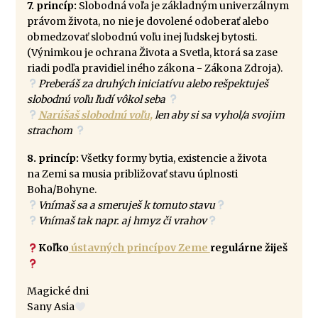
7. princíp:
Slobodná voľa je základným univerzálnym
právom života, no nie je dovolené odoberať alebo
obmedzovať slobodnú voľu inej ľudskej bytosti.
(Výnimkou je ochrana Života a Svetla, ktorá sa zase
riadi podľa pravidiel iného zákona - Zákona Zdroja).
Preberáš za druhých iniciatívu alebo rešpektuješ
slobodnú voľu ľudí vôkol seba
Narúšaš slobodnú voľu,
len aby si sa vyhol/a svojim
strachom
8. princíp:
Všetky formy bytia, existencie a života
na Zemi sa musia približovať stavu úplnosti
Boha/Bohyne.
Vnímaš sa a smeruješ k tomuto stavu
Vnímaš tak napr. aj hmyz či vrahov
Koľko
ústavných princípov Zeme
regulárne žiješ
Magické dni
Sany Asia