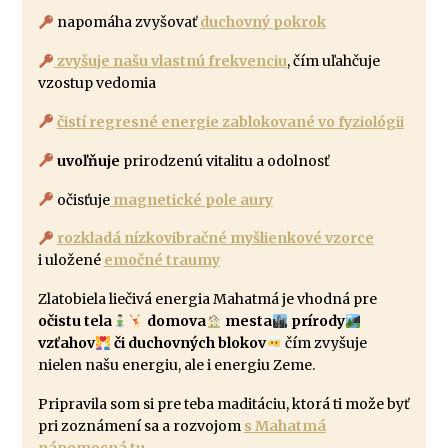
napomáha zvyšovať
duchovný pokrok
zvyšuje našu vlastnú frekvenciu
, čím uľahčuje
vzostup vedomia
čistí regresné energie zablokované vo fyziológii
uvoľňuje
prirodzenú vitalitu a odolnosť
očisťuje
magnetické pole aury
rozkladá nízkovibračné myšlienkové vzorce
i uložené
emočné traumy
Zlatobiela liečivá energia Mahatmá je vhodná pre
očistu tela
domova
mesta
prírody
vzťahov
či duchovných blokov
čím zvyšuje
nielen našu energiu, ale i energiu Zeme.
Pripravila som si pre teba maditáciu, ktorá ti može byť
pri zoznámení sa a rozvojom
s Mahatmá
nápomocná tu
.