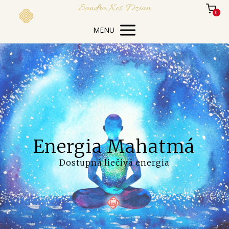
Sandra Kos Dzian
0
MENU
Energia Mahatmá
Dostupná liečivá energia