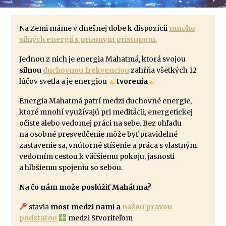
Na Zemi máme v dnešnej dobe k dispozícii
mnoho
silných energií s priamym prístupom.
Jednou z nich je energia Mahatmá, ktorá svojou
silnou
duchovnou frekvenciou
zahŕňa všetkých 12
lúčov svetla a je energiou
tvorenia
Energia Mahatmá patrí medzi duchovné energie,
ktoré mnohí využívajú pri meditácii, energetickej
očiste alebo vedomej práci na sebe. Bez ohľadu
na osobné presvedčenie môže byť pravidelné
zastavenie sa, vnútorné stíšenie a práca s vlastným
vedomím cestou k väčšiemu pokoju, jasnosti
a hlbšiemu spojeniu so sebou.
Na čo nám može poslúžiť Mahátma?
stavia
most medzi nami a
našou pravou
podstatou
medzi Stvoriteľom