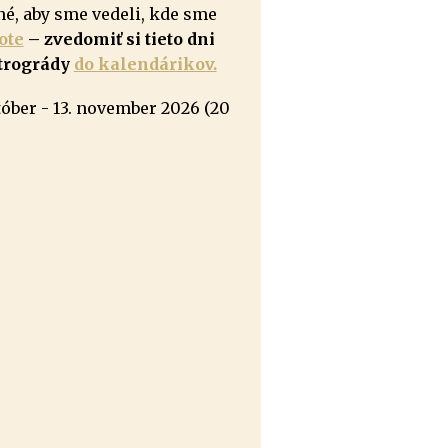
né, aby sme vedeli, kde sme
ote
– zvedomiť si tieto dni
etrogrády
do kalendárikov.
október - 13. november 2026 (20