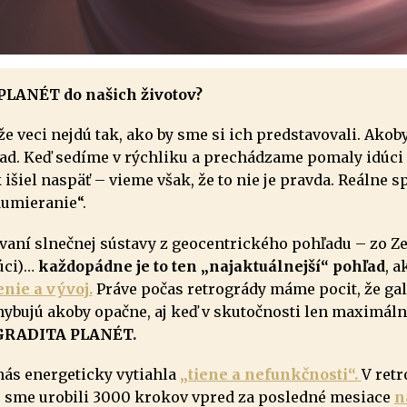
LANÉT do našich životov?
e veci nejdú tak, ako by sme si ich predstavovali. Akob
zad. Keď sedíme v rýchliku a prechádzame pomaly idúci
išiel naspäť – vieme však, že to nie je pravda. Reálne 
dumieranie“.
vaní slnečnej sústavy z geocentrického pohľadu – zo Ze
úci)…
každopádne je to ten „najaktuálnejší“ pohľad
, a
nie a vývoj.
Práve počas retrogrády máme pocit, že gal
hybujú akoby opačne, aj keď v skutočnosti len maximáln
GRADITA PLANÉT.
 nás energeticky vytiahla
„tiene a nefunkčnosti“.
V ret
že sme urobili 3000 krokov vpred za posledné mesiace
n