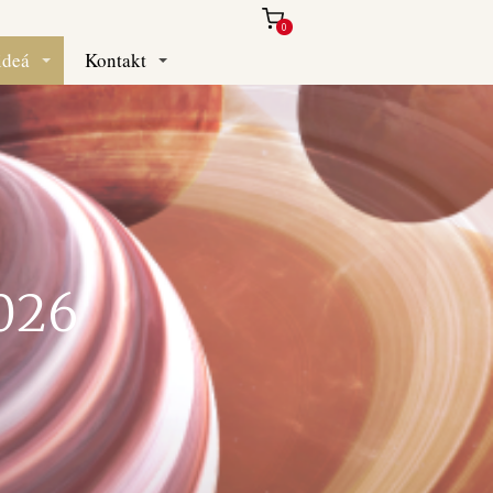
0
ideá
Kontakt
026