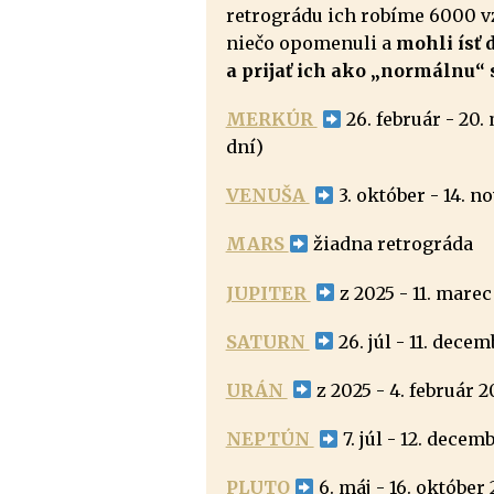
retrográdu ich robíme 6000 vza
niečo opomenuli a
mohli ísť d
a prijať ich ako „normálnu“
MERKÚR
26. február - 20. 
dní)
VENUŠA
3. október - 14. n
MARS
žiadna retrográda
JUPITER
z 2025 - 11. marec
SATURN
26. júl - 11. dece
URÁN
z 2025 - 4. február 
NEPTÚN
7. júl - 12. decem
PLUTO
6. máj - 16. október 