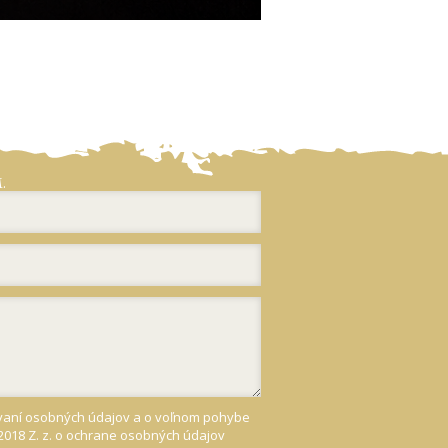
.
úvaní osobných údajov a o voľnom pohybe
2018 Z. z. o ochrane osobných údajov