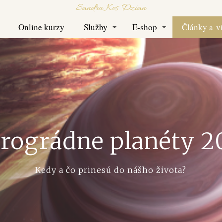
Sandra Kos Dzian
Online kurzy
Služby
E-shop
Články a v
rográdne planéty 2
Kedy a čo prinesú do nášho života?