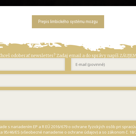
Prepis limbického systému mozgu
Chceš odoberať newsletter? Zadaj email a do správy napíš ZÁUJEM
de s nariadením EP a R EÚ 2016/679 o ochrane fyzických osôb pri sprac
ca 95/46/ES (všeobecné nariadenie o ochrane údajov) a so zákonom č. 18/