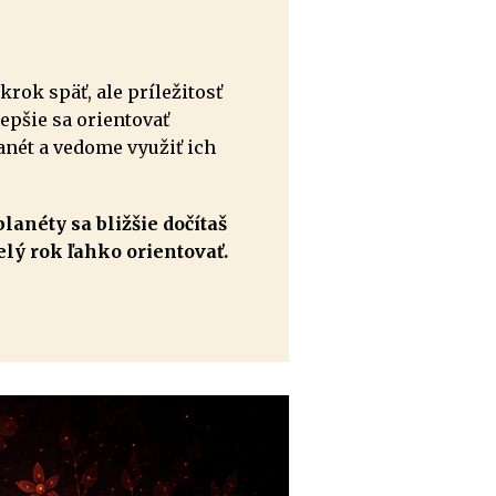
ok späť, ale príležitosť
epšie sa orientovať
nét a vedome využiť ich
anéty sa bližšie dočítaš
elý rok ľahko orientovať.