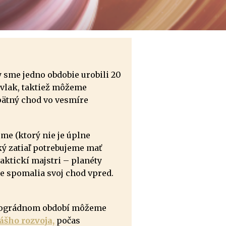
y sme jedno obdobie urobili 20
 vlak, taktiež môžeme
spätný chod vo vesmíre
me (ktorý nie je úplne
ký zatiaľ potrebujeme mať
aktickí majstri – planéty
e spomalia svoj chod vpred.
rográdnom období môžeme
ášho rozvoja,
počas