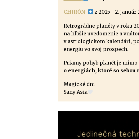
CHIRÓN
z 2025 - 2. január
Retrográdne planéty v roku 2
na hlbšie uvedomenie a vnútor
v astrologickom kalendári, p
energiu vo svoj prospech.
Priamy pohyb planét je mimo
o energiách, ktoré so sebou 
Magické dni
Sany Asia