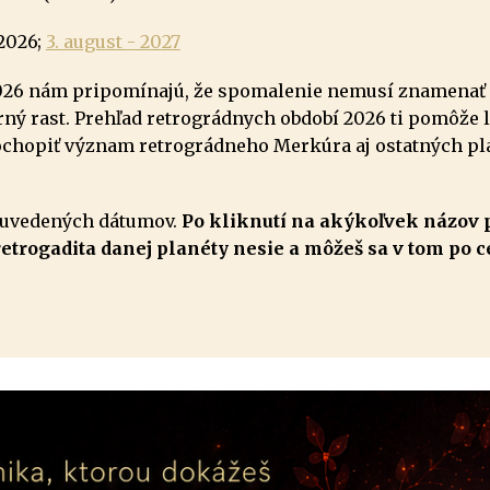
 2026;
3. august - 2027
026 nám pripomínajú, že spomalenie nemusí znamenať kr
ný rast. Prehľad retrográdnych období 2026 ti pomôže l
ochopiť význam retrográdneho Merkúra aj ostatných pla
 uvedených dátumov.
Po kliknutí na akýkoľvek názov pl
retrogadita danej planéty nesie a môžeš sa v tom po c