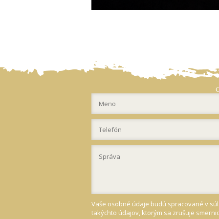
Vaše osobné údaje budú spracované v súla
takýchto údajov, ktorým sa zrušuje smerni