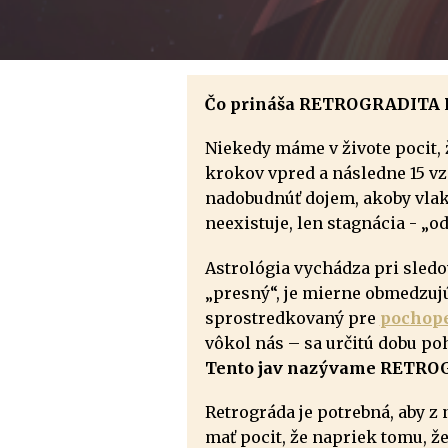
Čo prináša RETROGRADITA P
Niekedy máme v živote pocit, ž
krokov vpred a následne 15 v
nadobudnúť dojem, akoby vlak 
neexistuje, len stagnácia - „o
Astrológia vychádza pri sledo
„presný“, je mierne obmedzuj
sprostredkovaný pre
pochope
vôkol nás – sa určitú dobu po
Tento jav nazývame RETRO
Retrográda je potrebná, aby z
mať pocit, že napriek tomu, 